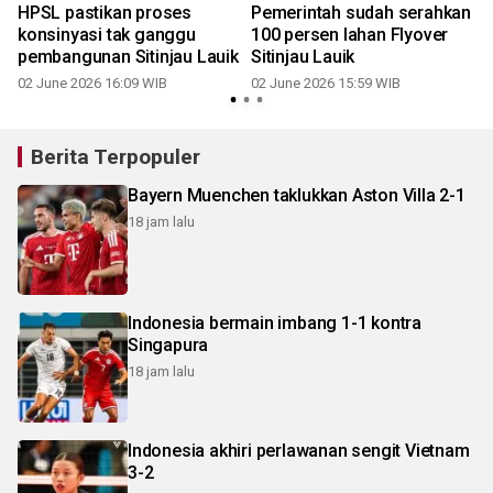
HPSL pastikan proses
Pemerintah sudah serahkan
konsinyasi tak ganggu
100 persen lahan Flyover
pembangunan Sitinjau Lauik
Sitinjau Lauik
1
02 June 2026 16:09 WIB
02 June 2026 15:59 WIB
Berita Terpopuler
Bayern Muenchen taklukkan Aston Villa 2-1
18 jam lalu
Indonesia bermain imbang 1-1 kontra
Singapura
18 jam lalu
Indonesia akhiri perlawanan sengit Vietnam
3-2