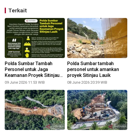
Terkait
Polda Sumbar Tambah
Polda Sumbar tambah
Personel untuk Jaga
personel untuk amankan
Keamanan Proyek Sitinjau
proyek Sitinjau Lauik
Lauik
09 June 2026 11:53 WIB
08 June 2026 20:39 WIB