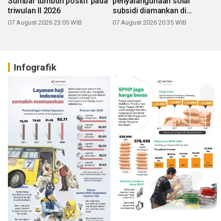
Sumbar tumbuh positif pada
penyalahgunaan solar
triwulan II 2026
subsidi diamankan di
Sumbar
07 August 2026 23:05 WIB
07 August 2026 20:35 WIB
Infografik