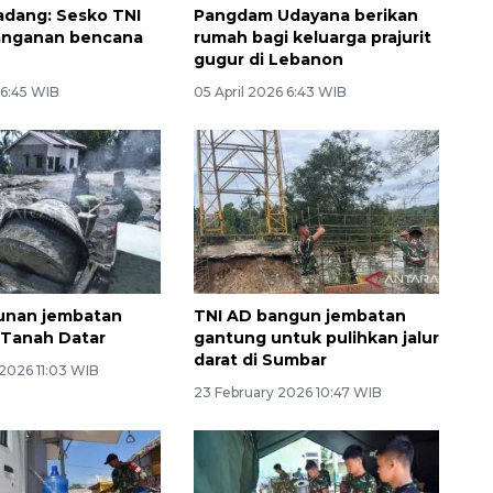
dang: Sesko TNI
Pangdam Udayana berikan
nanganan bencana
rumah bagi keluarga prajurit
gugur di Lebanon
16:45 WIB
05 April 2026 6:43 WIB
nan jembatan
TNI AD bangun jembatan
 Tanah Datar
gantung untuk pulihkan jalur
darat di Sumbar
2026 11:03 WIB
23 February 2026 10:47 WIB