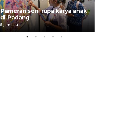
Pameran seni rupa karya anak
Dampak b
di Padang
Padang
5 jam lalu
05 August 202