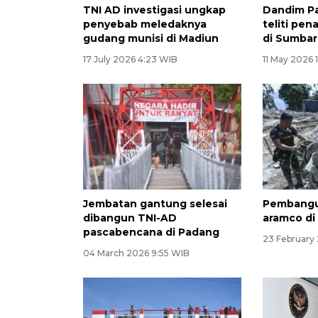
TNI AD investigasi ungkap
Dandim Pa
penyebab meledaknya
teliti pe
gudang munisi di Madiun
di Sumbar
17 July 2026 4:23 WIB
11 May 2026 
Jembatan gantung selesai
Pembangu
dibangun TNI-AD
aramco di
pascabencana di Padang
23 February 
04 March 2026 9:55 WIB