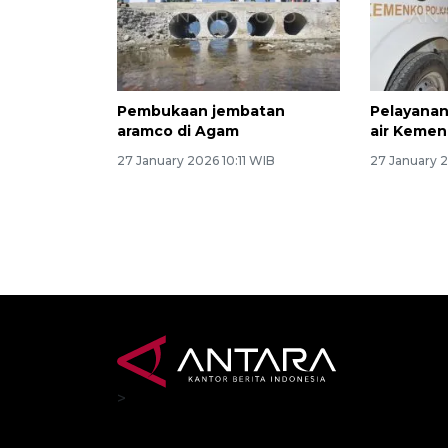
Pembukaan jembatan
Pelayanan
aramco di Agam
air Keme
27 January 2026 10:11 WIB
27 January 
>