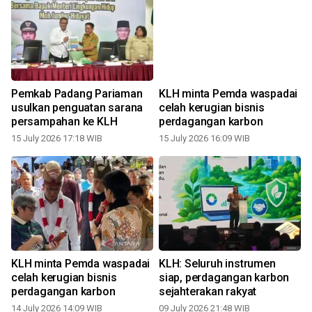
Pemkab Padang Pariaman
KLH minta Pemda waspadai
usulkan penguatan sarana
celah kerugian bisnis
persampahan ke KLH
perdagangan karbon
15 July 2026 17:18 WIB
15 July 2026 16:09 WIB
2
KLH minta Pemda waspadai
KLH: Seluruh instrumen
celah kerugian bisnis
siap, perdagangan karbon
perdagangan karbon
sejahterakan rakyat
14 July 2026 14:09 WIB
09 July 2026 21:48 WIB
0