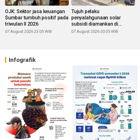
OJK: Sektor jasa keuangan
Tujuh pelaku
Sumbar tumbuh positif pada
penyalahgunaan solar
triwulan II 2026
subsidi diamankan di
Sumbar
07 August 2026 23:05 WIB
07 August 2026 20:35 WIB
Infografik