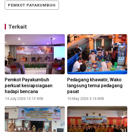
PEMKOT PAYAKUMBUH
Terkait
u
Pemkot Payakumbuh
Pedagang khawatir, Wako
perkuat kesiapsiagaan
langsung temui pedagang
hadapi bencana
pasat
1
14 July 2026 15:13 WIB
10 May 2026 5:14 WIB