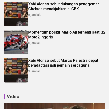
Xabi Alonso sebut dukungan penggemar
Chelsea menakjubkan di GBK
8 jam lalu
Momentum positif Mario Aji terhenti saat Q2
Moto2 Inggris
8 jam lalu
Xabi Alonso sebut Marco Palestra cepat
beradaptasi jadi pemain serbaguna
9 jam lalu
Video