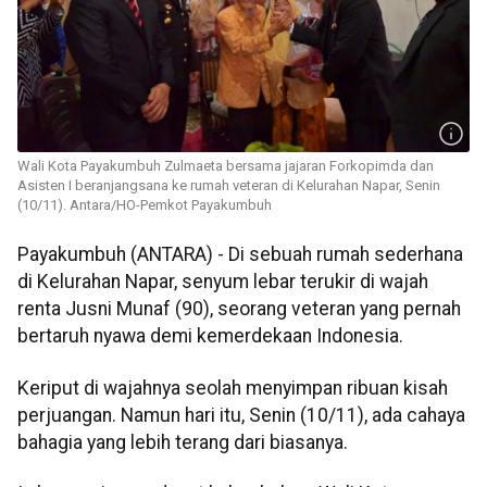
Wali Kota Payakumbuh Zulmaeta bersama jajaran Forkopimda dan
Asisten I beranjangsana ke rumah veteran di Kelurahan Napar, Senin
(10/11). Antara/HO-Pemkot Payakumbuh
Payakumbuh (ANTARA) - Di sebuah rumah sederhana
di Kelurahan Napar, senyum lebar terukir di wajah
renta Jusni Munaf (90), seorang veteran yang pernah
bertaruh nyawa demi kemerdekaan Indonesia.
Keriput di wajahnya seolah menyimpan ribuan kisah
perjuangan. Namun hari itu, Senin (10/11), ada cahaya
bahagia yang lebih terang dari biasanya.