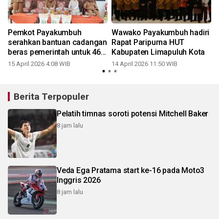
Pemkot Payakumbuh
Wawako Payakumbuh hadiri
serahkan bantuan cadangan
Rapat Paripurna HUT
beras pemerintah untuk 466
Kabupaten Limapuluh Kota
0
kepala keluarga
15 April 2026 4:08 WIB
14 April 2026 11:50 WIB
Berita Terpopuler
Pelatih timnas soroti potensi Mitchell Baker
8 jam lalu
Veda Ega Pratama start ke-16 pada Moto3
Inggris 2026
8 jam lalu