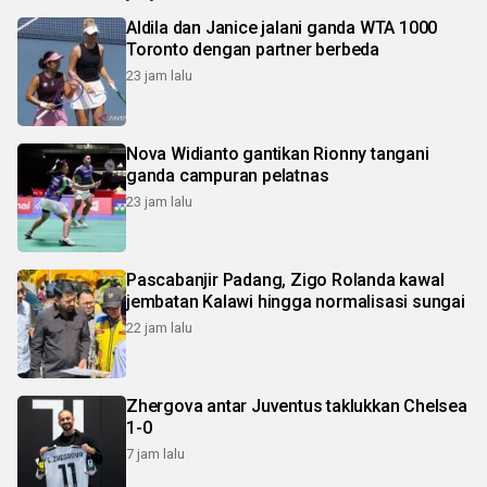
Aldila dan Janice jalani ganda WTA 1000
Toronto dengan partner berbeda
23 jam lalu
Nova Widianto gantikan Rionny tangani
ganda campuran pelatnas
23 jam lalu
Pascabanjir Padang, Zigo Rolanda kawal
jembatan Kalawi hingga normalisasi sungai
22 jam lalu
Zhergova antar Juventus taklukkan Chelsea
1-0
7 jam lalu