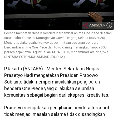
Pekerja mencetak desain bendera bergambar anime One Piece di salah
satu usaha konveksi Karanganyar, Jawa Tengah, Selasa (5/8/2025).
Menurut pelaku usaha konveksi, permintaan pesanan bendera
bergambar anime One Piece dari toko daring meningkat hingga 300
persen sejak awal Agustus. ANTARA FOTO/Mohammad Ayudha/rwa.
(ANTARA FOTO/MOHAMMAD AYUDHA)
PJakarta (ANTARA) - Menteri Sekretaris Negara
Prasetyo Hadi mengatakan Presiden Prabowo
Subianto tidak mempermasalahkan pengibaran
bendera One Piece yang dilakukan sejumlah
komunitas sebagai bagian dari ekspresi kreativitas.
Prasetyo mengatakan pengibaran bendera tersebut
tidak menjadi masalah selama tidak disandingkan