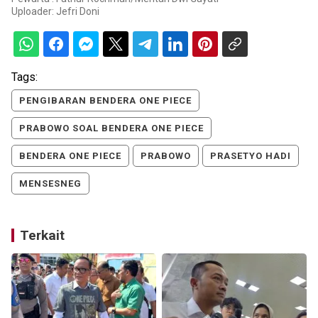
Uploader:
Jefri Doni
Tags:
PENGIBARAN BENDERA ONE PIECE
PRABOWO SOAL BENDERA ONE PIECE
BENDERA ONE PIECE
PRABOWO
PRASETYO HADI
MENSESNEG
Terkait