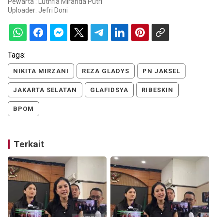
Pewarta : Luthfia Miranda Putri
Uploader:
Jefri Doni
Tags:
NIKITA MIRZANI
REZA GLADYS
PN JAKSEL
JAKARTA SELATAN
GLAFIDSYA
RIBESKIN
BPOM
Terkait