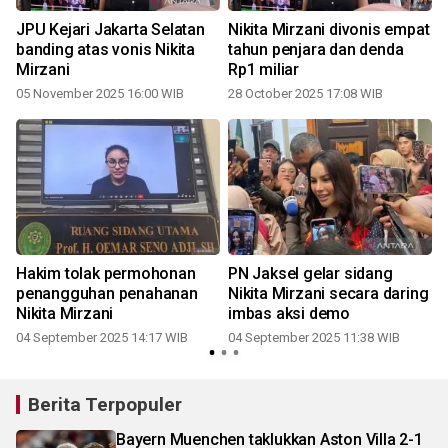
JPU Kejari Jakarta Selatan
Nikita Mirzani divonis empat
banding atas vonis Nikita
tahun penjara dan denda
Mirzani
Rp1 miliar
05 November 2025 16:00 WIB
28 October 2025 17:08 WIB
3
Hakim tolak permohonan
PN Jaksel gelar sidang
penangguhan penahanan
Nikita Mirzani secara daring
Nikita Mirzani
imbas aksi demo
04 September 2025 14:17 WIB
04 September 2025 11:38 WIB
0
Berita Terpopuler
Bayern Muenchen taklukkan Aston Villa 2-1