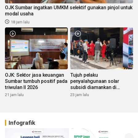
OJK Sumbar ingatkan UMKM selektif gunakan pinjol untuk
modal usaha
18 jam lalu
OJK: Sektor jasa keuangan
Tujuh pelaku
Sumbar tumbuh positif pada
penyalahgunaan solar
triwulan II 2026
subsidi diamankan di
Sumbar
21 jam lalu
23 jam lalu
Infografik