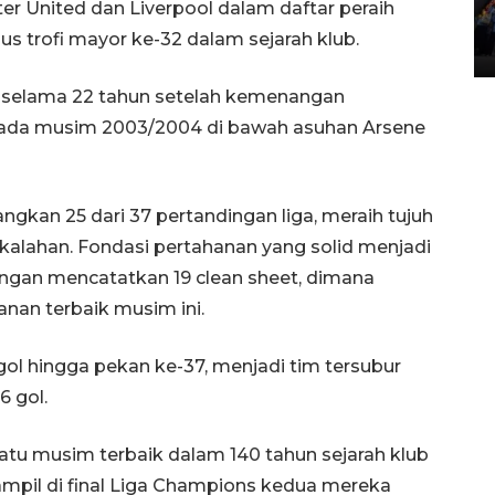
er United dan Liverpool dalam daftar peraih
Lintas Sumatera di Sumbar
us trofi mayor ke-32 dalam sejarah klub.
05 August 2026 10:35 WIB
an selama 22 tahun setelah kemenangan
n pada musim 2003/2004 di bawah asuhan Arsene
ngkan 25 dari 37 pertandingan liga, meraih tujuh
kalahan. Fondasi pertahanan yang solid menjadi
engan mencatatkan 19 clean sheet, dimana
nan terbaik musim ini.
ol hingga pekan ke-37, menjadi tim tersubur
6 gol.
atu musim terbaik dalam 140 tahun sejarah klub
ampil di final Liga Champions kedua mereka