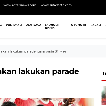
www.antaranews.com
www.antarafoto.com
AL
POLHUKAM
OLAHRAGA
EKONOMI
OTOMOTIF
RAGAM
BISNIS
 akan lakukan parade juara pada 31 Mei
 akan lakukan parade
T