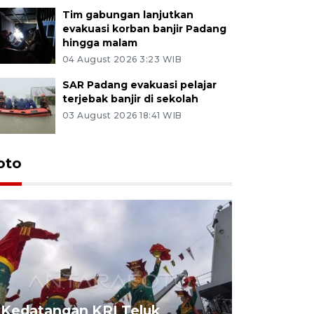
Tim gabungan lanjutkan
evakuasi korban banjir Padang
hingga malam
04 August 2026 3:23 WIB
SAR Padang evakuasi pelajar
terjebak banjir di sekolah
03 August 2026 18:41 WIB
oto
Kedatangan KRI Teluk
Pameran 