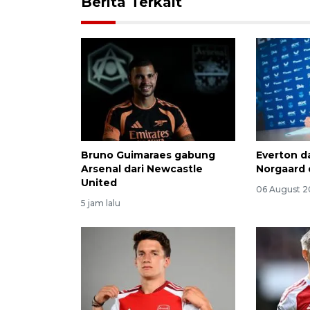
Berita Terkait
Bruno Guimaraes gabung
Everton d
Arsenal dari Newcastle
Norgaard 
United
06 August 2
5 jam lalu