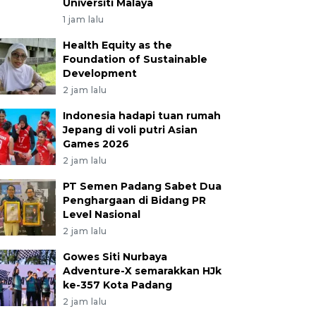
Universiti Malaya
1 jam lalu
Health Equity as the
Foundation of Sustainable
Development
2 jam lalu
Indonesia hadapi tuan rumah
Jepang di voli putri Asian
Games 2026
2 jam lalu
PT Semen Padang Sabet Dua
Penghargaan di Bidang PR
Level Nasional
2 jam lalu
Gowes Siti Nurbaya
Adventure-X semarakkan HJk
ke-357 Kota Padang
2 jam lalu