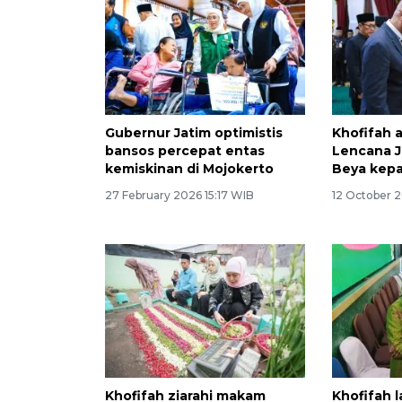
Gubernur Jatim optimistis
Khofifah 
bansos percepat entas
Lencana J
kemiskinan di Mojokerto
Beya kep
27 February 2026 15:17 WIB
12 October 
Khofifah ziarahi makam
Khofifah 