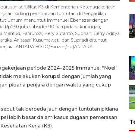
rusan sertifikat K3 di Kementerian Ketenagakerjaan
jalani sidang pembacaan tuntutan di Pengadilan
Penuntut Umum menuntut Immanuel Ebenezer dengan
a Rp250 juta subsider 90 hari pidana kurungan,
ki Mahfud, Fahrurozi, Hery Sutanto, Subhan, Gerry Aditya
rtika, Anitasari Kusumawati, dan Supriadi dituntut
a penjara. ANTARA FOTO/Fauzan/nz (ANTARA
nagakerjaan periode 2024–2025 Immanuel "Noel"
idak melakukan korupsi dengan jumlah yang
engan pidana penjara dengan waktu yang cukup
ersebut tak berbeda jauh dengan tuntutan pidana
upsi lebih besar dalam kasus dugaan pemerasan
T
Kesehatan Kerja (K3).