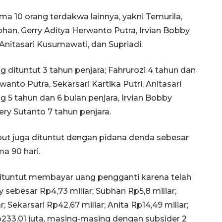
a 10 orang terdakwa lainnya, yakni Temurila,
bhan, Gerry Aditya Herwanto Putra, Irvian Bobby
 Anitasari Kusumawati, dan Supriadi.
dituntut 3 tahun penjara; Fahrurozi 4 tahun dan
wanto Putra, Sekarsari Kartika Putri, Anitasari
5 tahun dan 6 bulan penjara, Irvian Bobby
ery Sutanto 7 tahun penjara.
ebut juga dituntut dengan pidana denda sebesar
a 90 hari.
dituntut membayar uang pengganti karena telah
y sebesar Rp4,73 miliar; Subhan Rp5,8 miliar;
; Sekarsari Rp42,67 miliar; Anita Rp14,49 miliar;
 Rp233,01 juta, masing-masing dengan subsider 2