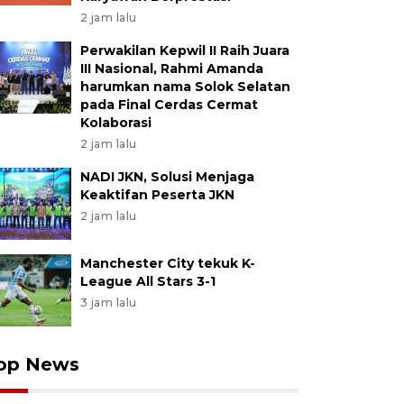
2 jam lalu
Perwakilan Kepwil II Raih Juara
III Nasional, Rahmi Amanda
harumkan nama Solok Selatan
pada Final Cerdas Cermat
Kolaborasi
2 jam lalu
NADI JKN, Solusi Menjaga
Keaktifan Peserta JKN
2 jam lalu
Manchester City tekuk K-
League All Stars 3-1
3 jam lalu
op News