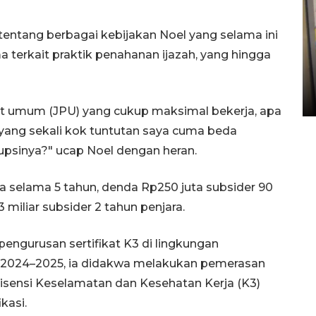
 tentang berbagai kebijakan Noel yang selama ini
Penyelesaian pembentukan
 terkait praktik penahanan ijazah, yang hingga
Kopdes Merah Putih di
Sumbar
05 August 2026 10:33 WIB
t umum (JPU) yang cukup maksimal bekerja, apa
yang sekali kok tuntutan saya cuma beda
upsinya?" ucap Noel dengan heran.
a selama 5 tahun, denda Rp250 juta subsider 90
 miliar subsider 2 tahun penjara.
ngurusan sertifikat K3 di lingkungan
e 2024–2025, ia didakwa melakukan pemerasan
lisensi Keselamatan dan Kesehatan Kerja (K3)
kasi.