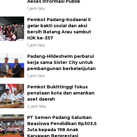
Akses Informasi Publik
1 jam lalu
Pemkot Padang-Kodaeral II
gelar bakti sosial dan aksi
bersih Batang Arau sambut
HJK ke-357
1 jam lalu
Padang-Hildesheim perbarui
kerja sama Sister City untuk
pembangunan berkelanjutan
1 jam lalu
Pemkot Bukittinggi fokus
penataan kota dan amankan
aset daerah
2 jam lalu
PT Semen Padang Salurkan
Beasiswa Pendidikan Rp303,5
Juta kepada 198 Anak
Karyawan Berprestasi