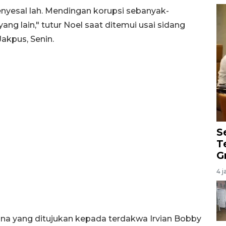
nyesal lah. Mendingan korupsi sebanyak-
g lain," tutur Noel saat ditemui usai sidang
akpus, Senin.
S
T
G
4 j
na yang ditujukan kepada terdakwa Irvian Bobby