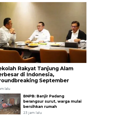
ekolah Rakyat Tanjung Alam
erbesar di Indonesia,
roundbreaking September
am lalu
BNPB: Banjir Padang
berangsur surut, warga mulai
bersihkan rumah
23 jam lalu