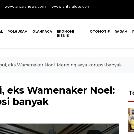
www.antaranews.com
www.antarafoto.com
AL
POLHUKAM
OLAHRAGA
EKONOMI
OTOMOTIF
RAGAM
BISNIS
 bui, eks Wamenaker Noel: Mending saya korupsi banyak
ui, eks Wamenaker Noel:
T
si banyak