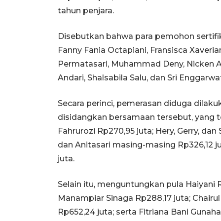
tahun penjara.
Disebutkan bahwa para pemohon sertifika
Fanny Fania Octapiani, Fransisca Xaveriana
Permatasari, Muhammad Deny, Nicken Ayu
Andari, Shalsabila Salu, dan Sri Enggarwat
Secara perinci, pemerasan diduga dila
disidangkan bersamaan tersebut, yang te
Fahrurozi Rp270,95 juta; Hery, Gerry, da
dan Anitasari masing-masing Rp326,12 ju
juta.
Selain itu, menguntungkan pula Haiyani
Manampiar Sinaga Rp288,17 juta; Chairu
Rp652,24 juta; serta Fitriana Bani Gunah