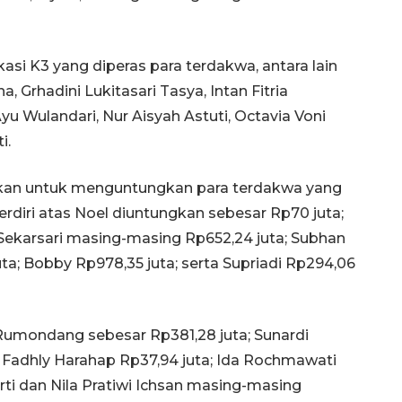
si K3 yang diperas para terdakwa, antara lain
, Grhadini Lukitasari Tasya, Intan Fitria
 Wulandari, Nur Aisyah Astuti, Octavia Voni
i.
kukan untuk menguntungkan para terdakwa yang
rdiri atas Noel diuntungkan sebesar Rp70 juta;
n Sekarsari masing-masing Rp652,24 juta; Subhan
ta; Bobby Rp978,35 juta; serta Supriadi Rp294,06
 Rumondang sebesar Rp381,28 juta; Sunardi
l Fadhly Harahap Rp37,94 juta; Ida Rochmawati
arti dan Nila Pratiwi Ichsan masing-masing