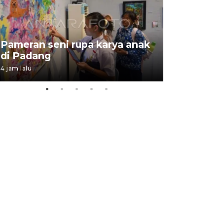
Pameran seni rupa karya anak
Dampak b
di Padang
Padang
4 jam lalu
05 August 202