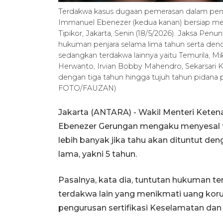
Terdakwa kasus dugaan pemerasan dalam pengu
Immanuel Ebenezer (kedua kanan) bersiap men
Tipikor, Jakarta, Senin (18/5/2026). Jaksa 
hukuman penjara selama lima tahun serta dend
sedangkan terdakwa lainnya yaitu Temurila, Mi
Herwanto, Irvian Bobby Mahendro, Sekarsari Ka
dengan tiga tahun hingga tujuh tahun pidan
FOTO/FAUZAN)
Jakarta (ANTARA) - Wakil Menteri Kete
Ebenezer Gerungan mengaku menyesal t
lebih banyak jika tahu akan dituntut d
lama, yakni 5 tahun.
Pasalnya, kata dia, tuntutan hukuman t
terdakwa lain yang menikmati uang kor
pengurusan sertifikasi Keselamatan dan 