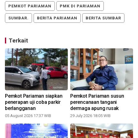
PEMKOT PARIAMAN
PMK DI PARIAMAN
SUMBAR.
BERITA PARIAMAN
BERITA SUMBAR
Terkait
Pemkot Pariaman siapkan
Pemkot Pariaman susun
penerapan uji coba parkir
perencanaan tangani
berlangganan
dermaga apung rusak
05 August 2026 17:37 WIB
29 July 2026 18:05 WIB
2