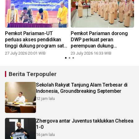
Pemkot Pariaman-UT
Pemkot Pariaman dorong
k
perluas akses pendidikan
DWP perkuat peran
tinggi dukung program satu
perempuan dukung
keluarga satu sarjana
pembangunan daerah
27 July 2026 20:01 WIB
23 July 2026 16:33 WIB
2
Berita Terpopuler
Sekolah Rakyat Tanjung Alam Terbesar di
Indonesia, Groundbreaking September
12 jam lalu
Zhergova antar Juventus taklukkan Chelsea
1-0
16 jam lalu