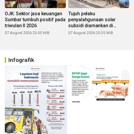
OJK: Sektor jasa keuangan
Tujuh pelaku
Sumbar tumbuh positif pada
penyalahgunaan solar
triwulan II 2026
subsidi diamankan di
Sumbar
07 August 2026 23:05 WIB
07 August 2026 20:35 WIB
Infografik