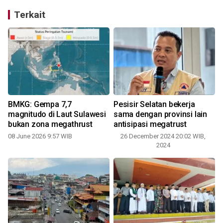
Terkait
BMKG: Gempa 7,7
Pesisir Selatan bekerja
magnitudo di Laut Sulawesi
sama dengan provinsi lain
bukan zona megathrust
antisipasi megatrust
1
08 June 2026 9:57 WIB
26 December 2024 20:02 WIB,
2024