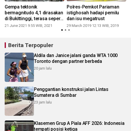
Gempa tektonik
Polres-Pemkot Pariaman
bermagnitudo 4,1 dirasakan
istighosah hadapi pemilu
di Bukittinggi, terasa seperti
dan isu megatrust
0
bergoyang
21 June 2021 9:55 WIB, 2021
29 March 2019 12:13 WIB, 2019
Berita Terpopuler
Aldila dan Janice jalani ganda WTA 1000
Toronto dengan partner berbeda
20 jam lalu
Penggantian konstruksi jalan Lintas
Sumatera di Sumbar
23 jam lalu
Klasemen Grup A Piala AFF 2026: Indonesia
tempati posisi ketiga