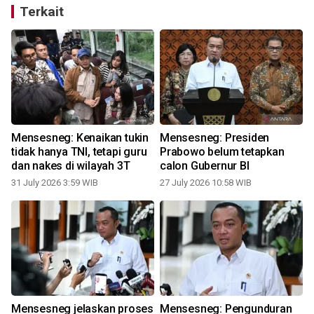
Terkait
Mensesneg: Kenaikan tukin
Mensesneg: Presiden
tidak hanya TNI, tetapi guru
Prabowo belum tetapkan
dan nakes di wilayah 3T
calon Gubernur BI
31 July 2026 3:59 WIB
27 July 2026 10:58 WIB
2
a
Mensesneg jelaskan proses
Mensesneg: Pengunduran