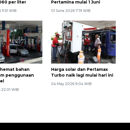
060 per liter
Pertamina mulai 1 Juni
 11:51 WIB
01 June 2026 7:19 WIB
ghemat bahan
Harga solar dan Pertamax
lam penggunaan
Turbo naik lagi mulai hari ini
el
04 May 2026 9:04 WIB
 22:01 WIB