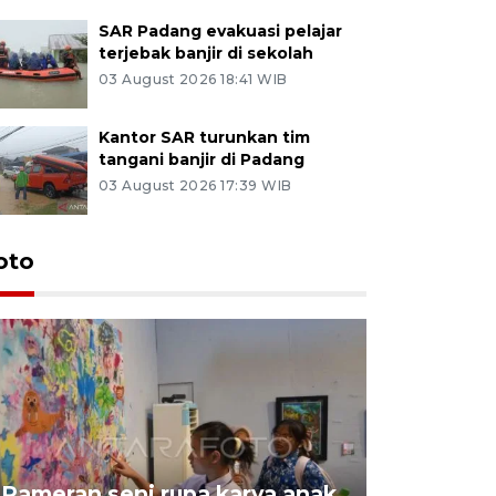
SAR Padang evakuasi pelajar
terjebak banjir di sekolah
03 August 2026 18:41 WIB
Kantor SAR turunkan tim
tangani banjir di Padang
03 August 2026 17:39 WIB
oto
Pameran seni rupa karya anak
Dampak b