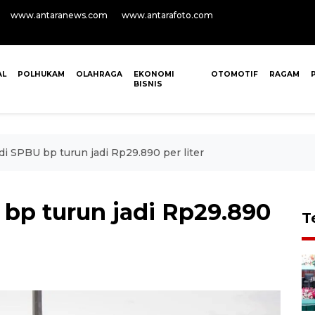
www.antaranews.com
www.antarafoto.com
AL
POLHUKAM
OLAHRAGA
EKONOMI
OTOMOTIF
RAGAM
BISNIS
di SPBU bp turun jadi Rp29.890 per liter
 bp turun jadi Rp29.890
T