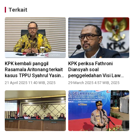
Terkait
i
KPK kembali panggil
KPK periksa Fathroni
Rasamala Aritonang terkait
Diansyah soal
kasus TPPU Syahrul Yasin
penggeledahan Visi Law
Limpo
Office
21 April 2025 11:40 WIB, 2025
29 March 2025 4:57 WIB, 2025
1