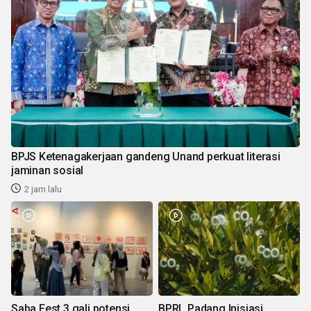
BPJS Ketenagakerjaan gandeng Unand perkuat literasi
jaminan sosial
2 jam lalu
Saba Fest 3 gali potensi
BPRL Padang Inisiasi