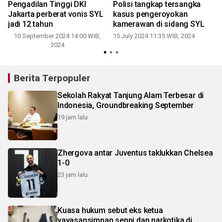
Pengadilan Tinggi DKI
Polisi tangkap tersangka
Jakarta perberat vonis SYL
kasus pengeroyokan
jadi 12 tahun
kamerawan di sidang SYL
10 September 2024 14:00 WIB,
15 July 2024 11:35 WIB, 2024
1
2024
Berita Terpopuler
Sekolah Rakyat Tanjung Alam Terbesar di
Indonesia, Groundbreaking September
19 jam lalu
Zhergova antar Juventus taklukkan Chelsea
1-0
23 jam lalu
Kuasa hukum sebut eks ketua
yayasansimpan senpi dan narkotika di