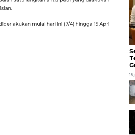
sian.
diberlakukan mulai hari ini (7/4) hingga 15 April
S
T
G
18 