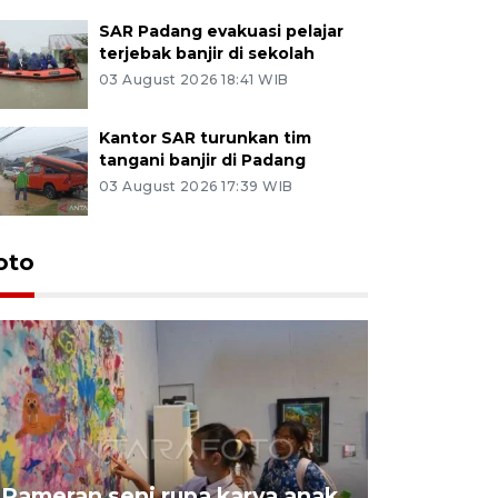
SAR Padang evakuasi pelajar
terjebak banjir di sekolah
03 August 2026 18:41 WIB
Kantor SAR turunkan tim
tangani banjir di Padang
03 August 2026 17:39 WIB
oto
Pameran seni rupa karya anak
Dampak b