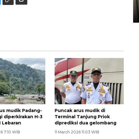
Sumbar
05 August 2026 10:33 WIB
us mudik Padang-
Puncak arus mudik di
i diperkirakan H-3
Terminal Tanjung Priok
1 Lebaran
diprediksi dua gelombang
26 7:10 WIB
11 March 2026 11:03 WIB