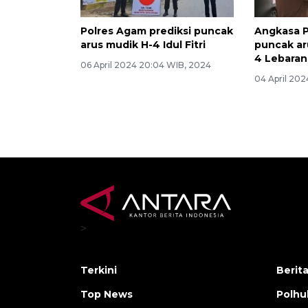
Polres Agam prediksi puncak
Angkasa P
arus mudik H-4 Idul Fitri
puncak ar
4 Lebaran
06 April 2024 20:04 WIB, 2024
04 April 202
>
Terkini
Berit
Top News
Polh