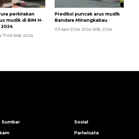
ura perkirakan
Prediksi puncak arus mudik
us mudik di BIM H-
Bandara Minangkabau
 2024
03 April 2024 21:04 WIB, 2024
4 17:06 WIB, 2024
a Sumbar
Sosial
ukam
Pariwisata