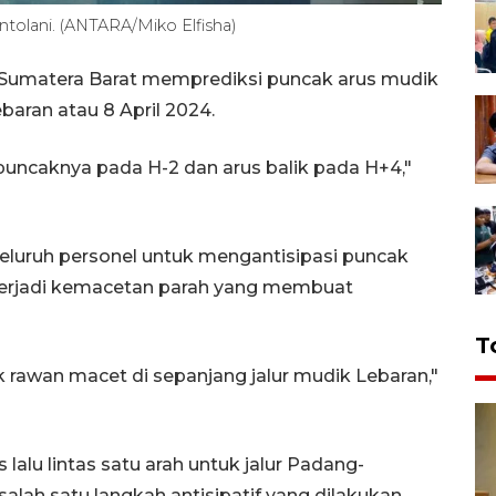
olani. (ANTARA/Miko Elfisha)
Sumatera Barat memprediksi puncak arus mudik
ebaran atau 8 April 2024.
 puncaknya pada H-2 dan arus balik pada H+4,"
luruh personel untuk mengantisipasi puncak
k terjadi kemacetan parah yang membuat
T
ik rawan macet di sepanjang jalur mudik Lebaran,"
alu lintas satu arah untuk jalur Padang-
salah satu langkah antisipatif yang dilakukan