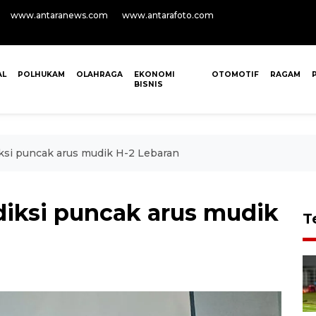
www.antaranews.com
www.antarafoto.com
AL
POLHUKAM
OLAHRAGA
EKONOMI
OTOMOTIF
RAGAM
BISNIS
ksi puncak arus mudik H-2 Lebaran
iksi puncak arus mudik
T