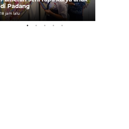
di Padang
Padang
18 jam lalu
05 August 202