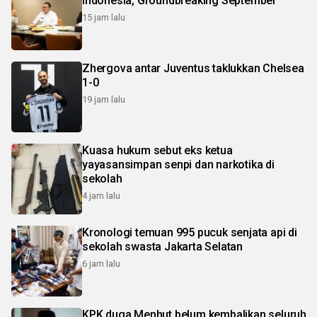
Indonesia, Groundbreaking September
15 jam lalu
Zhergova antar Juventus taklukkan Chelsea
1-0
19 jam lalu
Kuasa hukum sebut eks ketua
yayasansimpan senpi dan narkotika di
sekolah
4 jam lalu
Kronologi temuan 995 pucuk senjata api di
sekolah swasta Jakarta Selatan
6 jam lalu
KPK duga Menhut belum kembalikan seluruh