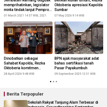
Jembatan Namang Guguak
Berikan kuliah umum, Rezka
memprihatinkan, legislator
Oktoberia apresiasi Kapolda
a
minta tindak lanjut Pemprov
Sumbar
Sumbar
01 March 2021 14:57 WIB, 2021
07 May 2026 9:14 WIB
l
Dinobatkan sebagai
BPN ajak masyarakat adat
Sahabat Kapolda, Rezka
bahas sertifikasi tanah
Oktoberia komitmen
Pasar Payakumbuh
bereskan persoalan tanah di
28 April 2026 9:48 WIB
09 September 2025 12:31 WIB
Sumbar
Berita Terpopuler
Sekolah Rakyat Tanjung Alam Terbesar di