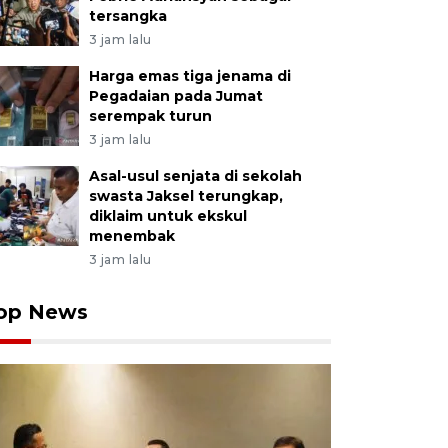
tersangka
3 jam lalu
Harga emas tiga jenama di
Pegadaian pada Jumat
serempak turun
3 jam lalu
Asal-usul senjata di sekolah
swasta Jaksel terungkap,
diklaim untuk ekskul
menembak
3 jam lalu
op News