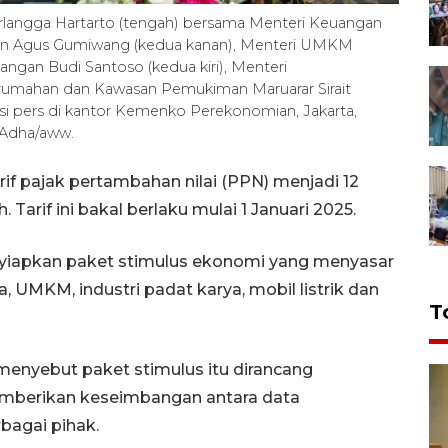
rlangga Hartarto (tengah) bersama Menteri Keuangan
trian Agus Gumiwang (kedua kanan), Menteri UMKM
gan Budi Santoso (kedua kiri), Menteri
 Perumahan dan Kawasan Pemukiman Maruarar Sirait
nsi pers di kantor Kemenko Perekonomian, Jakarta,
 Adha/aww.
if pajak pertambahan nilai (PPN) menjadi 12
 Tarif ini bakal berlaku mulai 1 Januari 2025.
yiapkan paket stimulus ekonomi yang menyasar
 UMKM, industri padat karya, mobil listrik dan
T
menyebut paket stimulus itu dirancang
mberikan keseimbangan antara data
bagai pihak.