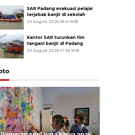
SAR Padang evakuasi pelajar
terjebak banjir di sekolah
03 August 2026 18:41 WIB
Kantor SAR turunkan tim
tangani banjir di Padang
03 August 2026 17:39 WIB
oto
Pameran seni rupa karya anak
Dampak b