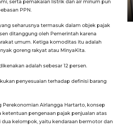
i, serta pemakaian listrik dan air minum pun
Sumbar
bebasan PPN.
05 August 2026 10:33 WIB
 yang seharusnya termasuk dalam objek pajak
persen ditanggung oleh Pemerintah karena
rakat umum. Ketiga komoditas itu adalah
minyak goreng rakyat atau MinyaKita.
 dikenakan adalah sebesar 12 persen.
kukan penyesuaian terhadap definisi barang
g Perekonomian Airlangga Hartarto, konsep
 ketentuan pengenaan pajak penjualan atas
i dua kelompok, yaitu kendaraan bermotor dan