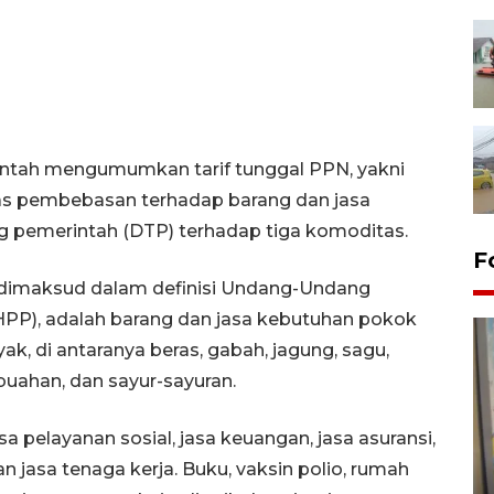
erintah mengumumkan tarif tunggal PPN, yakni
tas pembebasan terhadap barang dan jasa
g pemerintah (DTP) terhadap tiga komoditas.
F
 dimaksud dalam definisi Undang-Undang
HPP), adalah barang dan jasa kebutuhan pokok
k, di antaranya beras, gabah, jagung, sagu,
-buahan, dan sayur-sayuran.
a pelayanan sosial, jasa keuangan, jasa asuransi,
Penyelesaian pembentukan
 jasa tenaga kerja. Buku, vaksin polio, rumah
Kopdes Merah Putih di