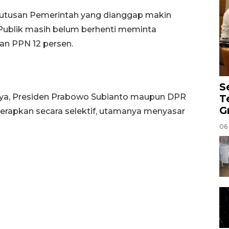
putusan Pemerintah yang dianggap makin
ublik masih belum berhenti meminta
n PPN 12 persen.
S
a, Presiden Prabowo Subianto maupun DPR
T
G
terapkan secara selektif, utamanya menyasar
06