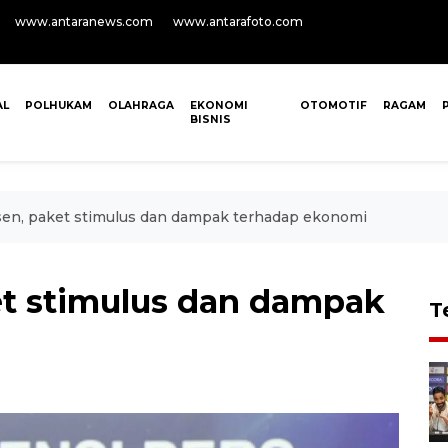
www.antaranews.com
www.antarafoto.com
AL
POLHUKAM
OLAHRAGA
EKONOMI
OTOMOTIF
RAGAM
BISNIS
en, paket stimulus dan dampak terhadap ekonomi
et stimulus dan dampak
T