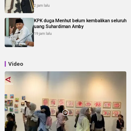
2 jam lalu
KPK duga Menhut belum kembalikan seluruh
uang Suhardiman Amby
19 jam lalu
Video