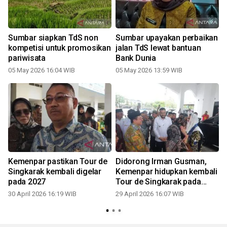
Sumbar siapkan TdS non
Sumbar upayakan perbaikan
kompetisi untuk promosikan
jalan TdS lewat bantuan
pariwisata
Bank Dunia
05 May 2026 16:04 WIB
05 May 2026 13:59 WIB
Kemenpar pastikan Tour de
Didorong Irman Gusman,
Singkarak kembali digelar
Kemenpar hidupkan kembali
pada 2027
Tour de Singkarak pada
2027
30 April 2026 16:19 WIB
29 April 2026 16:07 WIB