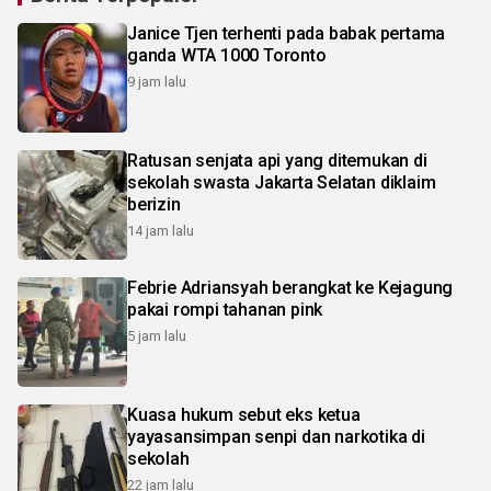
Janice Tjen terhenti pada babak pertama
ganda WTA 1000 Toronto
9 jam lalu
Ratusan senjata api yang ditemukan di
sekolah swasta Jakarta Selatan diklaim
berizin
14 jam lalu
Febrie Adriansyah berangkat ke Kejagung
pakai rompi tahanan pink
5 jam lalu
Kuasa hukum sebut eks ketua
yayasansimpan senpi dan narkotika di
sekolah
22 jam lalu