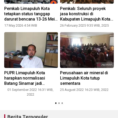
Pemkab Limapuluh Kota
Pemkab: Seluruh proyek
-
tetapkan status tanggap
jasa konstruksi di
darurat bencana 13-26 Mei
Kabupaten Limapujuh Kota
2026
wajib terdaftar di BPJS
17 May 2026 4:54 WIB
26 February 2025 9:35 WIB, 2025
Ketenagakerjaan
PUPR Limapuluh Kota
Perusahaan air mineral di
harapkan normalisasi
Limapuluh Kota tutup
Batang Sinamar jadi
sementara
prioritas BWSS V pada 2023
01 September 2022 16:31 WIB,
25 August 2022 16:23 WIB, 2022
2022
Berita Terpopuler