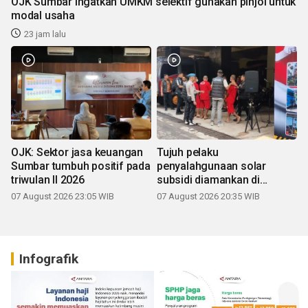
OJK Sumbar ingatkan UMKM selektif gunakan pinjol untuk
modal usaha
23 jam lalu
OJK: Sektor jasa keuangan
Tujuh pelaku
Sumbar tumbuh positif pada
penyalahgunaan solar
triwulan II 2026
subsidi diamankan di
Sumbar
07 August 2026 23:05 WIB
07 August 2026 20:35 WIB
Infografik