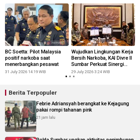
BC Soetta: Pilot Malaysia
Wujudkan Lingkungan Kerja
positif narkoba saat
Bersih Narkoba, KAI Divre II
menerbangkan pesawat
Sumbar Perkuat Sinergi
dengan BNN Provinsi
31 July 2026 14:19 WIB
29 July 2026 3:24 WIB
1
Sumatera Barat
Berita Terpopuler
Febrie Adriansyah berangkat ke Kejagung
pakai rompi tahanan pink
21 jam lalu
Polda Sumbar ungkap aktivitas penimbunan