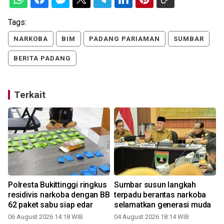
Tags:
NARKOBA
BIM
PADANG PARIAMAN
SUMBAR
BERITA PADANG
Terkait
k
Polresta Bukittinggi ringkus
Sumbar susun langkah
residivis narkoba dengan BB
terpadu berantas narkoba
62 paket sabu siap edar
selamatkan generasi muda
06 August 2026 14:18 WIB
04 August 2026 18:14 WIB
2