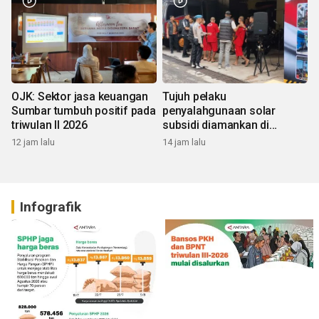
OJK: Sektor jasa keuangan
Tujuh pelaku
Sumbar tumbuh positif pada
penyalahgunaan solar
triwulan II 2026
subsidi diamankan di
Sumbar
12 jam lalu
14 jam lalu
Infografik