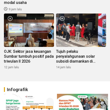
OJK: Sektor jasa keuangan
Tujuh pelaku
Sumbar tumbuh positif pada
penyalahgunaan solar
triwulan II 2026
subsidi diamankan di
Sumbar
12 jam lalu
14 jam lalu
Infografik