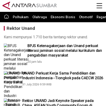
Polhukam
Olahraga
Ekonomi Bisnis
Otomotif
Raga
Rektor Unand
Kami mempunyai 1.710 berita tentang rektor unand.
BPJS Ketenagakerjaan dan Unand perkuat
literasi jaminan sosial melalui kurikulum dan
pengabdian masyarakat
20 jam lalu
UNAND Perkuat Kerja Sama Pendidikan dan
Industri Indonesia--Tiongkok pada CAECW 2026
31 July 2026 9:59 WIB
Rektor UNAND Jadi Keynote Speaker pada
China, ASEAN Youth Community Forum di