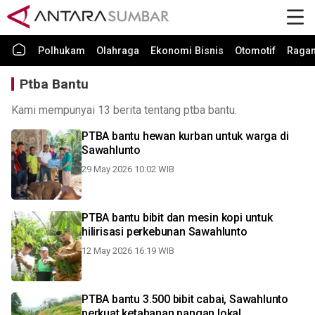
Polhukam
Olahraga
Ekonomi Bisnis
Otomotif
Raga
Ptba Bantu
Kami mempunyai 13 berita tentang ptba bantu.
PTBA bantu hewan kurban untuk warga di
Sawahlunto
29 May 2026 10:02 WIB
PTBA bantu bibit dan mesin kopi untuk
hilirisasi perkebunan Sawahlunto
12 May 2026 16:19 WIB
PTBA bantu 3.500 bibit cabai, Sawahlunto
perkuat ketahanan pangan lokal