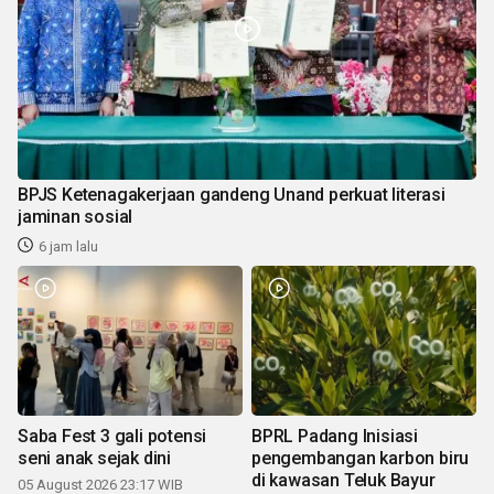
BPJS Ketenagakerjaan gandeng Unand perkuat literasi
jaminan sosial
6 jam lalu
Saba Fest 3 gali potensi
BPRL Padang Inisiasi
seni anak sejak dini
pengembangan karbon biru
di kawasan Teluk Bayur
05 August 2026 23:17 WIB