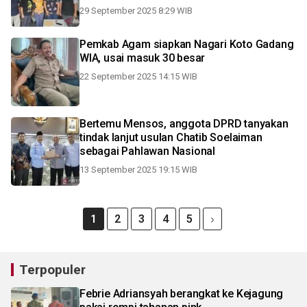
mengembala kambing
29 September 2025 8:29 WIB
Pemkab Agam siapkan Nagari Koto Gadang
WIA, usai masuk 30 besar
22 September 2025 14:15 WIB
Bertemu Mensos, anggota DPRD tanyakan
tindak lanjut usulan Chatib Soelaiman
sebagai Pahlawan Nasional
13 September 2025 19:15 WIB
1
2
3
4
5
Terpopuler
Febrie Adriansyah berangkat ke Kejagung