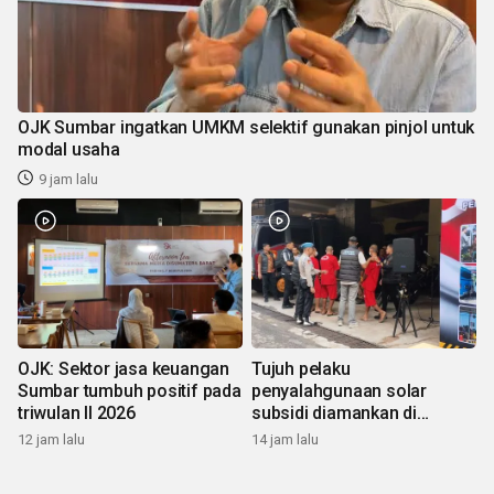
OJK Sumbar ingatkan UMKM selektif gunakan pinjol untuk
modal usaha
9 jam lalu
OJK: Sektor jasa keuangan
Tujuh pelaku
Sumbar tumbuh positif pada
penyalahgunaan solar
triwulan II 2026
subsidi diamankan di
Sumbar
12 jam lalu
14 jam lalu