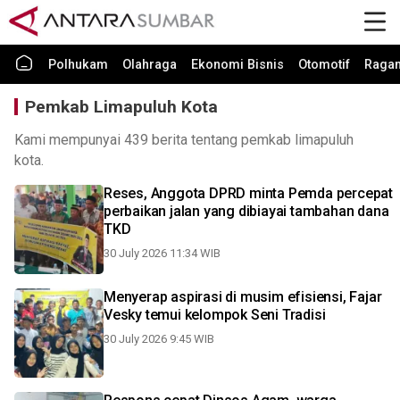
Polhukam
Olahraga
Ekonomi Bisnis
Otomotif
Raga
Pemkab Limapuluh Kota
Kami mempunyai 439 berita tentang pemkab limapuluh
kota.
Reses, Anggota DPRD minta Pemda percepat
perbaikan jalan yang dibiayai tambahan dana
TKD
30 July 2026 11:34 WIB
Menyerap aspirasi di musim efisiensi, Fajar
Vesky temui kelompok Seni Tradisi
30 July 2026 9:45 WIB