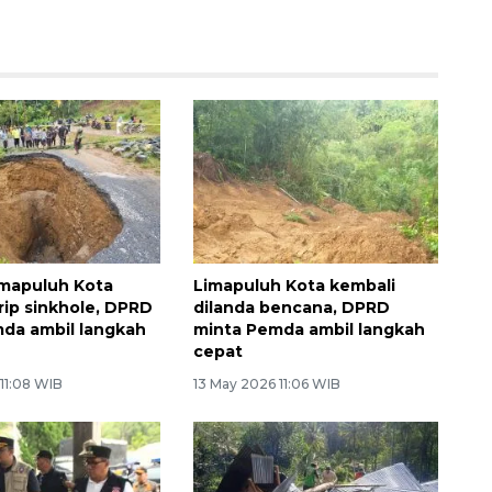
Limapuluh Kota
Limapuluh Kota kembali
rip sinkhole, DPRD
dilanda bencana, DPRD
da ambil langkah
minta Pemda ambil langkah
cepat
11:08 WIB
13 May 2026 11:06 WIB