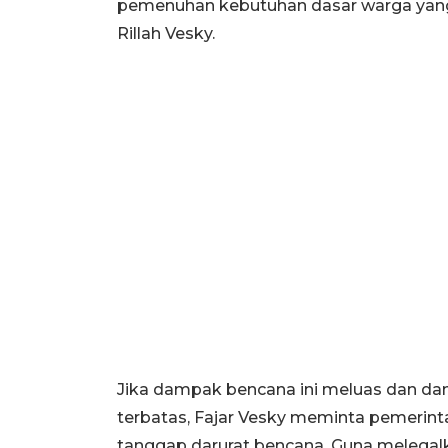
pemenuhan kebutuhan dasar warga yang m
Rillah Vesky.
Jika dampak bencana ini meluas dan da
terbatas, Fajar Vesky meminta pemerint
tanggap darurat bencana. Guna melega