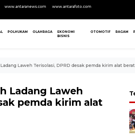
www.antaranews.com
www.antarafoto.com
AL
POLHUKAM
OLAHRAGA
EKONOMI
OTOMOTIF
RAGAM
BISNIS
 Ladang Laweh Terisolasi, DPRD desak pemda kirim alat berat
ah Ladang Laweh
T
sak pemda kirim alat