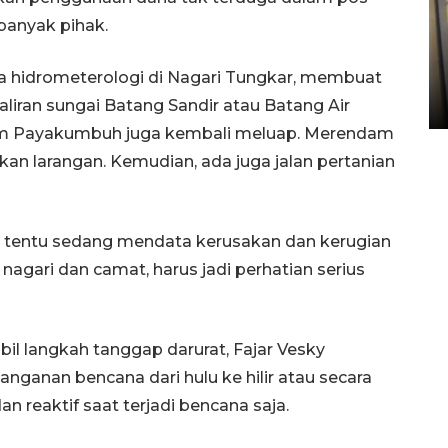
banyak pihak.
Penyelesaian pembentukan
Kopdes Merah Putih di
Sumbar
na hidrometerologi di Nagari Tungkar, membuat
05 August 2026 10:33 WIB
iran sungai Batang Sandir atau Batang Air
m Payakumbuh juga kembali meluap. Merendam
kan larangan. Kemudian, ada juga jalan pertanian
 tentu sedang mendata kerusakan dan kerugian
nagari dan camat, harus jadi perhatian serius
 langkah tanggap darurat, Fajar Vesky
anan bencana dari hulu ke hilir atau secara
an reaktif saat terjadi bencana saja.