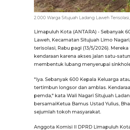
2.000 Warga Situjuah Ladang Laweh Terisolasi
Limapuluh Kota (ANTARA) - Sebanyak 60
Laweh, Kecamatan Situjuah Limo Nagari
terisolasi, Rabu pagi (13/5/2026). Mere
kendaraan karena akses jalan satu-satu
membentuk lubang menyerupai sinkhole, 
"Iya. Sebanyak 600 Kepala Keluarga atau 
tertimbun longsor dan amblas. Kendaraa
pemda," kata Wali Nagari Situjuah Lada
bersamaiKetua Bamus Ustad Yulius, Bha
sejumlah tokoh masyarakat.
Anggota Komisi II DPRD Limapuluh Kota, 