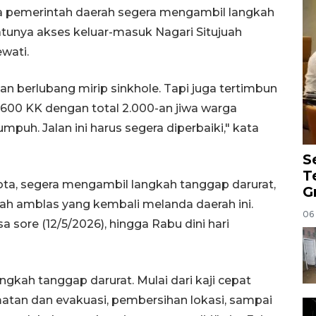
ta pemerintah daerah segera mengambil langkah
atunya akses keluar-masuk Nagari Situjuah
ewati.
an berlubang mirip sinkhole. Tapi juga tertimbun
600 KK dengan total 2.000-an jiwa warga
lumpuh. Jalan ini harus segera diperbaiki," kata
S
T
a, segera mengambil langkah tanggap darurat,
G
nah amblas yang kembali melanda daerah ini.
06
a sore (12/5/2026), hingga Rabu dini hari
gkah tanggap darurat. Mulai dari kaji cepat
atan dan evakuasi, pembersihan lokasi, sampai