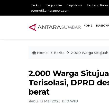
Terkini
Terpopuler
Top News
Tentang Kami
otomotif.antaranews.com
HOME
NASION
Home
Berita
2.000 Warga Situjuah
2.000 Warga Situju
Terisolasi, DPRD de
berat
Rabu, 13 Mei 2026 11:10 WIB