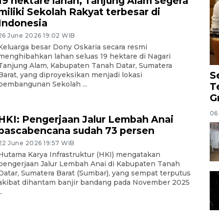
19 hektare lahan, Tanjung Alam segera
miliki Sekolah Rakyat terbesar di
Indonesia
26 June 2026 19:02 WIB
Keluarga besar Dony Oskaria secara resmi
menghibahkan lahan seluas 19 hektare di Nagari
Tanjung Alam, Kabupaten Tanah Datar, Sumatera
S
Barat, yang diproyeksikan menjadi lokasi
pembangunan Sekolah ...
T
G
06
HKI: Pengerjaan Jalur Lembah Anai
pascabencana sudah 73 persen
22 June 2026 19:57 WIB
Hutama Karya Infrastruktur (HKI) mengatakan
pengerjaan Jalur Lembah Anai di Kabupaten Tanah
Datar, Sumatera Barat (Sumbar), yang sempat terputus
akibat dihantam banjir bandang pada November 2025
..