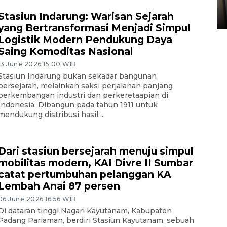
Sumbar
Stasiun Indarung: Warisan Sejarah
05 August 2026 10:33 WIB
yang Bertransformasi Menjadi Simpul
Logistik Modern Pendukung Daya
Saing Komoditas Nasional
13 June 2026 15:00 WIB
Stasiun Indarung bukan sekadar bangunan
bersejarah, melainkan saksi perjalanan panjang
perkembangan industri dan perkeretaapian di
Indonesia. Dibangun pada tahun 1911 untuk
mendukung distribusi hasil ...
Dari stasiun bersejarah menuju simpul
mobilitas modern, KAI Divre II Sumbar
catat pertumbuhan pelanggan KA
Lembah Anai 87 persen
06 June 2026 16:56 WIB
Di dataran tinggi Nagari Kayutanam, Kabupaten
Padang Pariaman, berdiri Stasiun Kayutanam, sebuah