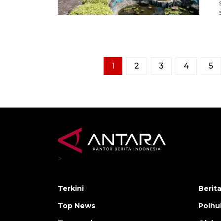
1
2
3
4
5
>
Terkini
Berit
Top News
Polh