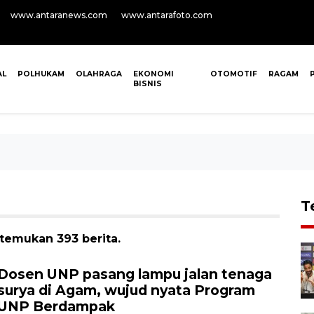
www.antaranews.com
www.antarafoto.com
AL
POLHUKAM
OLAHRAGA
EKONOMI
OTOMOTIF
RAGAM
BISNIS
T
temukan 393 berita.
Dosen UNP pasang lampu jalan tenaga
surya di Agam, wujud nyata Program
UNP Berdampak