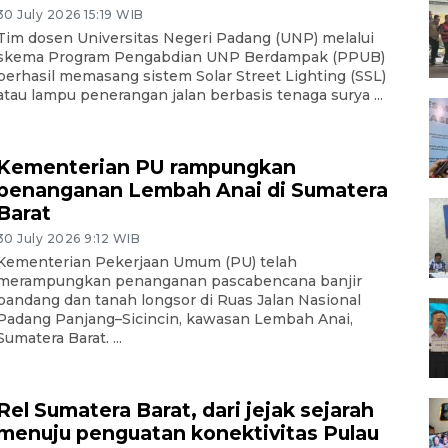
30 July 2026 15:19 WIB
Tim dosen Universitas Negeri Padang (UNP) melalui
skema Program Pengabdian UNP Berdampak (PPUB)
berhasil memasang sistem Solar Street Lighting (SSL)
atau lampu penerangan jalan berbasis tenaga surya ...
Kementerian PU rampungkan
penanganan Lembah Anai di Sumatera
Barat
30 July 2026 9:12 WIB
Kementerian Pekerjaan Umum (PU) telah
merampungkan penanganan pascabencana banjir
bandang dan tanah longsor di Ruas Jalan Nasional
Padang Panjang–Sicincin, kawasan Lembah Anai,
Sumatera Barat. ...
Rel Sumatera Barat, dari jejak sejarah
menuju penguatan konektivitas Pulau