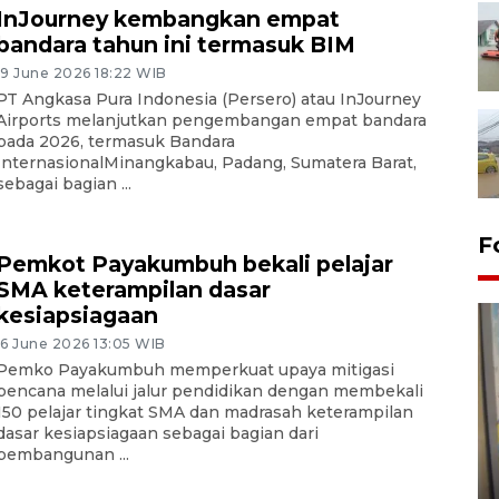
InJourney kembangkan empat
bandara tahun ini termasuk BIM
19 June 2026 18:22 WIB
PT Angkasa Pura Indonesia (Persero) atau InJourney
Airports melanjutkan pengembangan empat bandara
pada 2026, termasuk Bandara
InternasionalMinangkabau, Padang, Sumatera Barat,
sebagai bagian ...
F
Pemkot Payakumbuh bekali pelajar
SMA keterampilan dasar
kesiapsiagaan
16 June 2026 13:05 WIB
Pemko Payakumbuh memperkuat upaya mitigasi
bencana melalui jalur pendidikan dengan membekali
150 pelajar tingkat SMA dan madrasah keterampilan
dasar kesiapsiagaan sebagai bagian dari
Penyelesaian pembentukan
pembangunan ...
Kopdes Merah Putih di