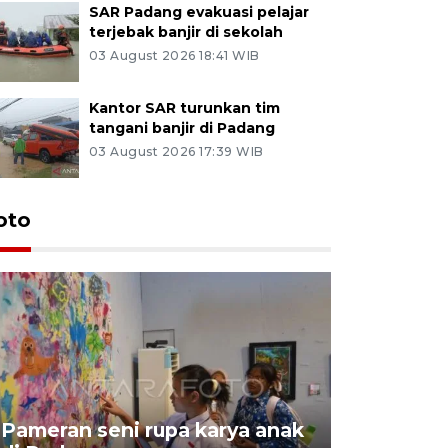
SAR Padang evakuasi pelajar
terjebak banjir di sekolah
03 August 2026 18:41 WIB
Kantor SAR turunkan tim
tangani banjir di Padang
03 August 2026 17:39 WIB
oto
Pameran seni rupa karya anak
Dampak b