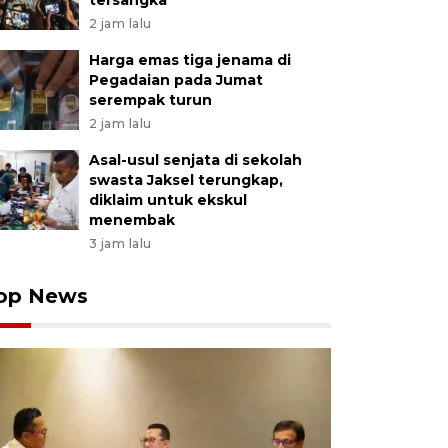
tersangka
2 jam lalu
Harga emas tiga jenama di
Pegadaian pada Jumat
serempak turun
2 jam lalu
Asal-usul senjata di sekolah
swasta Jaksel terungkap,
diklaim untuk ekskul
menembak
3 jam lalu
op News