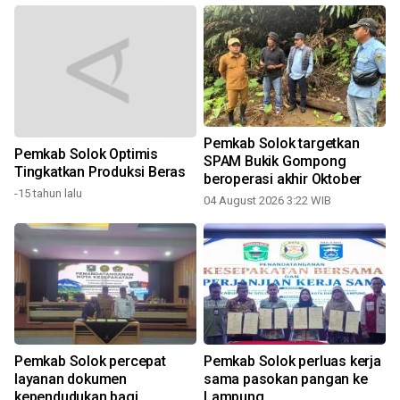
Pemkab Solok targetkan
Pemkab Solok Optimis
SPAM Bukik Gompong
Tingkatkan Produksi Beras
n
beroperasi akhir Oktober
-15 tahun lalu
04 August 2026 3:22 WIB
3
Pemkab Solok percepat
Pemkab Solok perluas kerja
layanan dokumen
sama pasokan pangan ke
kependudukan bagi
Lampung