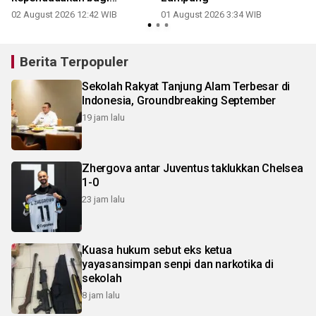
pengantin
02 August 2026 12:42 WIB
01 August 2026 3:34 WIB
1
Berita Terpopuler
Sekolah Rakyat Tanjung Alam Terbesar di
Indonesia, Groundbreaking September
19 jam lalu
Zhergova antar Juventus taklukkan Chelsea
1-0
23 jam lalu
Kuasa hukum sebut eks ketua
yayasansimpan senpi dan narkotika di
sekolah
8 jam lalu