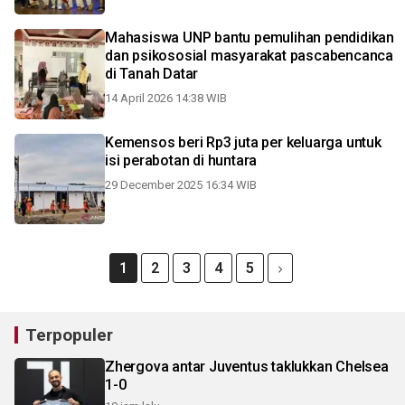
Mahasiswa UNP bantu pemulihan pendidikan
dan psikososial masyarakat pascabencanca
di Tanah Datar
14 April 2026 14:38 WIB
Kemensos beri Rp3 juta per keluarga untuk
isi perabotan di huntara
29 December 2025 16:34 WIB
1
2
3
4
5
Terpopuler
Zhergova antar Juventus taklukkan Chelsea
1-0