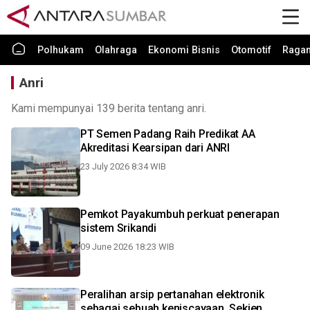
Polhukam
Olahraga
Ekonomi Bisnis
Otomotif
Raga
Anri
Kami mempunyai 139 berita tentang anri.
PT Semen Padang Raih Predikat AA
Akreditasi Kearsipan dari ANRI
23 July 2026 8:34 WIB
Pemkot Payakumbuh perkuat penerapan
sistem Srikandi
09 June 2026 18:23 WIB
Peralihan arsip pertanahan elektronik
sebagai sebuah keniscayaan, Sekjen