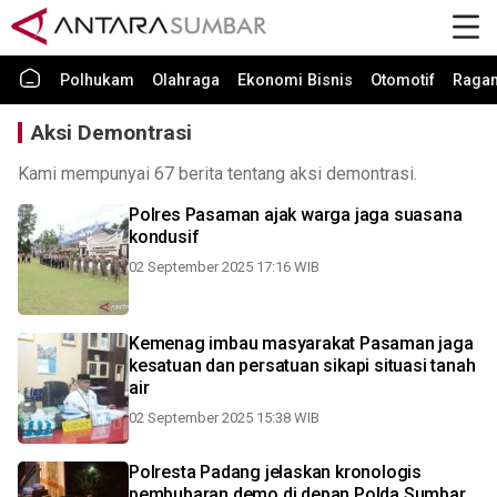
Polhukam
Olahraga
Ekonomi Bisnis
Otomotif
Raga
Aksi Demontrasi
Kami mempunyai 67 berita tentang aksi demontrasi.
Polres Pasaman ajak warga jaga suasana
kondusif
02 September 2025 17:16 WIB
Kemenag imbau masyarakat Pasaman jaga
kesatuan dan persatuan sikapi situasi tanah
air
02 September 2025 15:38 WIB
Polresta Padang jelaskan kronologis
pembubaran demo di depan Polda Sumbar