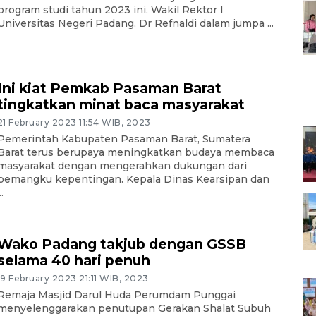
program studi tahun 2023 ini. Wakil Rektor I
Universitas Negeri Padang, Dr Refnaldi dalam jumpa ...
Ini kiat Pemkab Pasaman Barat
tingkatkan minat baca masyarakat
21 February 2023 11:54 WIB, 2023
Pemerintah Kabupaten Pasaman Barat, Sumatera
Barat terus berupaya meningkatkan budaya membaca
masyarakat dengan mengerahkan dukungan dari
pemangku kepentingan. Kepala Dinas Kearsipan dan
..
Wako Padang takjub dengan GSSB
selama 40 hari penuh
19 February 2023 21:11 WIB, 2023
Remaja Masjid Darul Huda Perumdam Punggai
menyelenggarakan penutupan Gerakan Shalat Subuh