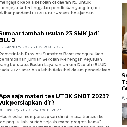
mengajak kepala sekolah di daerah itu untuk
mengejar ketertinggalan pendidikan yang terjadi
akibat pandemi COVID-19. "Proses belajar dan ...
Sumbar tambah usulan 23 SMK jadi
BLUD
02 February 2023 21:35 WIB, 2023
Pemerintah Provinsi Sumatera Barat mengusulkan
penambahan jumlah Sekolah Menengah Kejuruan
yang berstatusBadan Layanan Umum Daerah (BLUD)
pada 2023 agar bisa lebih fleksibel dalam pengelolaan
S
..
T
G
Apa saja materi tes UTBK SNBT 2023?
9 j
yuk persiapkan diri!
30 January 2023 17:49 WIB, 2023
Masih edisi mempersiapkan diri di masa transisi ke
jenjang kuliah, sudah sejauh mana progres kamu?