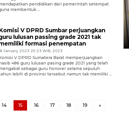
mendapatkan pendidikan dari pemerintah setempat
guna membentuk ...
Penyelesaian pembentukan
Kopdes Merah Putih di
Komisi V DPRD Sumbar perjuangkan
Sumbar
guru lulusan passing grade 2021 tak
05 August 2026 10:33 WIB
memiliki formasi penempatan
18 January 2023 20:23 WIB, 2023
Komisi V DPRD Sumatera Barat memperjuangkan
nasib 486 guru lulusan pasing grade 2021 yang telah
mengabdi sebagai guru honorer selama sepuluh
tahun lebih di provinsi tersebut namun tak memiliki ...
14
15
16
17
18
19
»