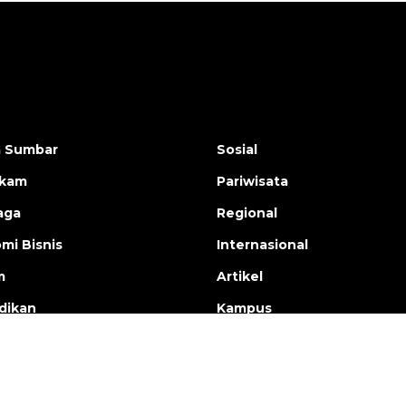
a Sumbar
Sosial
ukam
Pariwisata
aga
Regional
mi Bisnis
Internasional
m
Artikel
dikan
Kampus