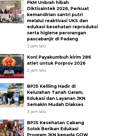
PkM Unbrah hibah
Diktisaintek 2026, Perkuat
kemandirian santri putri
melalui reaktivasi UKS dan
edukasi kesehatan reproduksi
serta higiene perorangan
pascabanjir di Padang
2 jam lalu
Koni Payakumbuh kirim 286
atlet untuk Porprov 2026
2 jam lalu
BPJS Keliling Hadir di
Kelurahan Tanah Garam,
Edukasi dan Layanan JKN
Semakin Mudah Diakses
3 jam lalu
BPJS Kesehatan Cabang
Solok Berikan Edukasi
Program JKN kepada GOW