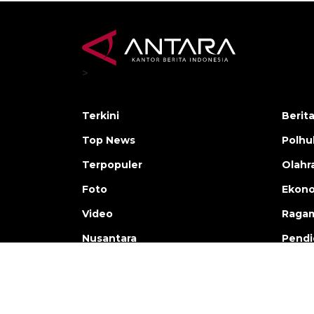
>
Terkini
Berit
Top News
Polh
Terpopuler
Olahr
Foto
Ekono
Video
Raga
Nusantara
Pendi
Copyright © ANTARA