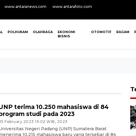
www.antaranews.com
www.antarafoto.com
AL
POLHUKAM
OLAHRAGA
EKONOMI
OTOMOTIF
RAGAM
BISNIS
T
UNP terima 10.250 mahasiswa di 84
program studi pada 2023
25 February 2023 19:02 WIB, 2023
Universitas Negeri Padang (UNP) Sumatera Barat
menerima 10.215 mahasiswa baru yang tersebar di 84