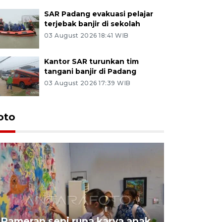
SAR Padang evakuasi pelajar
terjebak banjir di sekolah
03 August 2026 18:41 WIB
Kantor SAR turunkan tim
tangani banjir di Padang
03 August 2026 17:39 WIB
oto
Pameran seni rupa karya anak
Dampak b