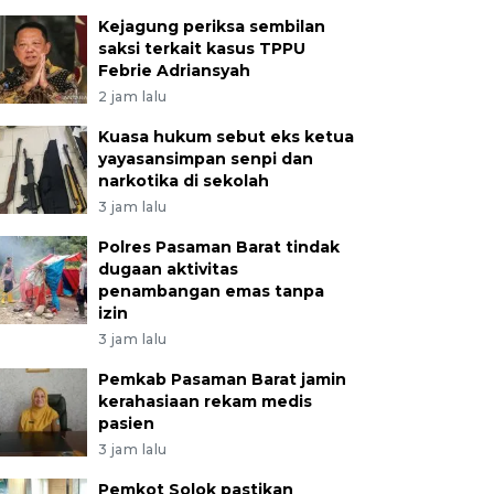
Kejagung periksa sembilan
saksi terkait kasus TPPU
Febrie Adriansyah
2 jam lalu
Kuasa hukum sebut eks ketua
yayasansimpan senpi dan
narkotika di sekolah
3 jam lalu
Polres Pasaman Barat tindak
dugaan aktivitas
penambangan emas tanpa
izin
3 jam lalu
Pemkab Pasaman Barat jamin
kerahasiaan rekam medis
pasien
3 jam lalu
Pemkot Solok pastikan