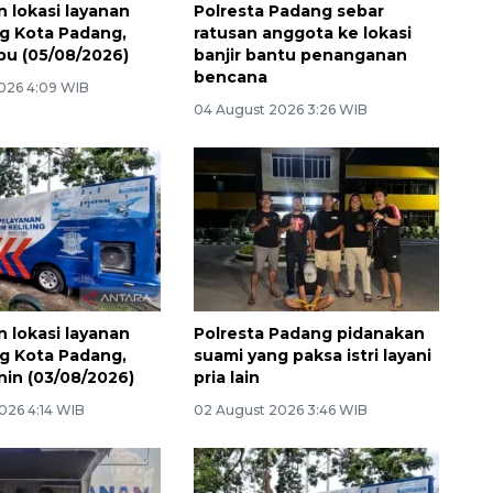
n lokasi layanan
Polresta Padang sebar
ng Kota Padang,
ratusan anggota ke lokasi
abu (05/08/2026)
banjir bantu penanganan
bencana
026 4:09 WIB
04 August 2026 3:26 WIB
n lokasi layanan
Polresta Padang pidanakan
ng Kota Padang,
suami yang paksa istri layani
enin (03/08/2026)
pria lain
026 4:14 WIB
02 August 2026 3:46 WIB