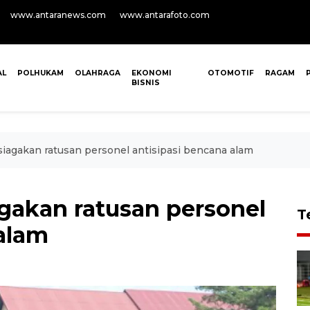
www.antaranews.com
www.antarafoto.com
AL
POLHUKAM
OLAHRAGA
EKONOMI
OTOMOTIF
RAGAM
BISNIS
siagakan ratusan personel antisipasi bencana alam
agakan ratusan personel
T
 alam