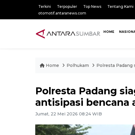
Terkini
Terpopuler
Top News
Tentang Kami
otomotif.antaranews.com
HOME
NASION
Home
Polhukam
Polresta Padang 
Polresta Padang si
antisipasi bencana
Jumat, 22 Mei 2026 08:24 WIB