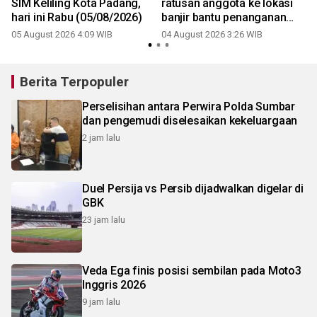
SIM Keliling Kota Padang,
ratusan anggota ke lokasi
hari ini Rabu (05/08/2026)
banjir bantu penanganan
bencana
05 August 2026 4:09 WIB
04 August 2026 3:26 WIB
Berita Terpopuler
Perselisihan antara Perwira Polda Sumbar
dan pengemudi diselesaikan kekeluargaan
2 jam lalu
Duel Persija vs Persib dijadwalkan digelar di
GBK
23 jam lalu
Veda Ega finis posisi sembilan pada Moto3
Inggris 2026
9 jam lalu