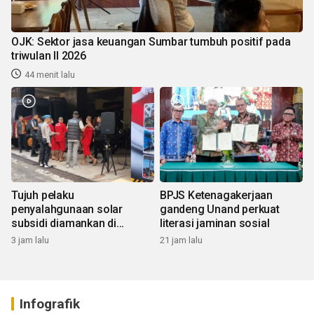
OJK: Sektor jasa keuangan Sumbar tumbuh positif pada
triwulan II 2026
44 menit lalu
Tujuh pelaku
BPJS Ketenagakerjaan
penyalahgunaan solar
gandeng Unand perkuat
subsidi diamankan di
literasi jaminan sosial
Sumbar
3 jam lalu
21 jam lalu
Infografik