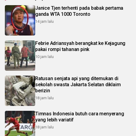
Janice Tjen terhenti pada babak pertama
ganda WTA 1000 Toronto
14 jam lalu
Febrie Adriansyah berangkat ke Kejagung
pakai rompi tahanan pink
10 jam lalu
Ratusan senjata api yang ditemukan di
sekolah swasta Jakarta Selatan diklaim
berizin
18 jam lalu
Timnas Indonesia butuh cara menyerang
yang lebih variatif
18 jam lalu