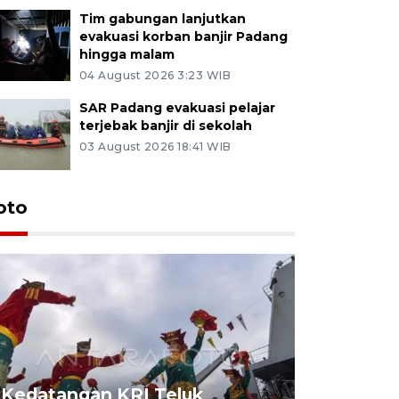
Tim gabungan lanjutkan
evakuasi korban banjir Padang
hingga malam
04 August 2026 3:23 WIB
SAR Padang evakuasi pelajar
terjebak banjir di sekolah
03 August 2026 18:41 WIB
oto
Kedatangan KRI Teluk
Pameran 