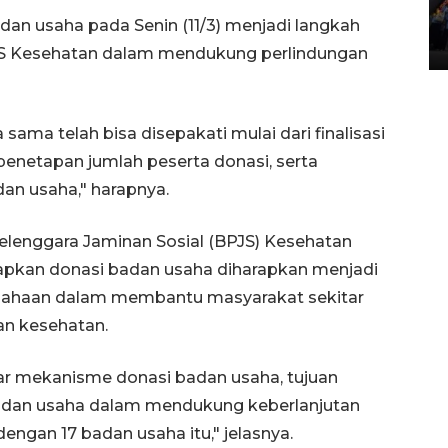
Lintas Sumatera di Sumbar
n usaha pada Senin (11/3) menjadi langkah
05 August 2026 10:35 WIB
JS Kesehatan dalam mendukung perlindungan
sama telah bisa disepakati mulai dari finalisasi
netapan jumlah peserta donasi, serta
an usaha," harapnya.
lenggara Jaminan Sosial (BPJS) Kesehatan
apkan donasi badan usaha diharapkan menjadi
rusahaan dalam membantu masyarakat sekitar
n kesehatan.
ar mekanisme donasi badan usaha, tujuan
 badan usaha dalam mendukung keberlanjutan
ngan 17 badan usaha itu," jelasnya.