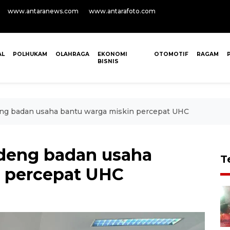
www.antaranews.com
www.antarafoto.com
AL
POLHUKAM
OLAHRAGA
EKONOMI
OTOMOTIF
RAGAM
BISNIS
ng badan usaha bantu warga miskin percepat UHC
deng badan usaha
T
n percepat UHC