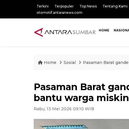
Terkini
Terpopuler
Top News
Tentang Kami
otomotif.antaranews.com
HOME
NASION
Home
Sosial
Pasaman Barat gande
Pasaman Barat gan
bantu warga miski
Rabu, 13 Mei 2026 09:10 WIB