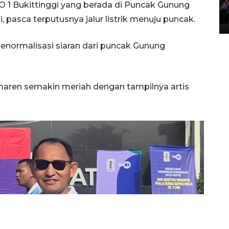
1 Bukittinggi yang berada di Puncak Gunung
Lintas Sumatera di Sumbar
 pasca terputusnya jalur listrik menuju puncak.
05 August 2026 10:35 WIB
enormalisasi siaran dari puncak Gunung
maren semakin meriah dengan tampilnya artis