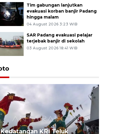
Tim gabungan lanjutkan
evakuasi korban banjir Padang
hingga malam
04 August 2026 3:23 WIB
SAR Padang evakuasi pelajar
terjebak banjir di sekolah
03 August 2026 18:41 WIB
oto
Kedatangan KRI Teluk
Pameran 