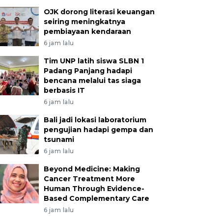
OJK dorong literasi keuangan
seiring meningkatnya
pembiayaan kendaraan
6 jam lalu
Tim UNP latih siswa SLBN 1
Padang Panjang hadapi
bencana melalui tas siaga
berbasis IT
6 jam lalu
Bali jadi lokasi laboratorium
pengujian hadapi gempa dan
tsunami
6 jam lalu
Beyond Medicine: Making
Cancer Treatment More
Human Through Evidence-
Based Complementary Care
6 jam lalu