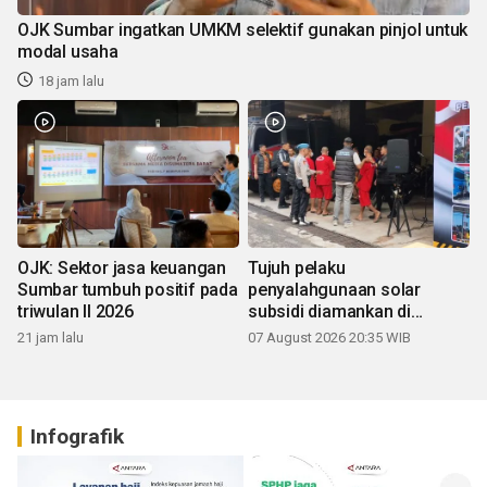
OJK Sumbar ingatkan UMKM selektif gunakan pinjol untuk
modal usaha
18 jam lalu
OJK: Sektor jasa keuangan
Tujuh pelaku
Sumbar tumbuh positif pada
penyalahgunaan solar
triwulan II 2026
subsidi diamankan di
Sumbar
21 jam lalu
07 August 2026 20:35 WIB
Infografik