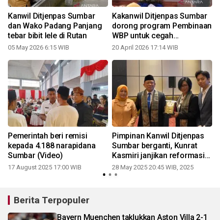
Kanwil Ditjenpas Sumbar
Kakanwil Ditjenpas Sumbar
dan Wako Padang Panjang
dorong program Pembinaan
tebar bibit lele di Rutan
WBP untuk cegah
residivisme
05 May 2026 6:15 WIB
20 April 2026 17:14 WIB
2
Pemerintah beri remisi
Pimpinan Kanwil Ditjenpas
kepada 4.188 narapidana
Sumbar berganti, Kunrat
Sumbar (Video)
Kasmiri janjikan reformasi
pelayanan
17 August 2025 17:00 WIB
28 May 2025 20:45 WIB, 2025
3
Berita Terpopuler
Bayern Muenchen taklukkan Aston Villa 2-1