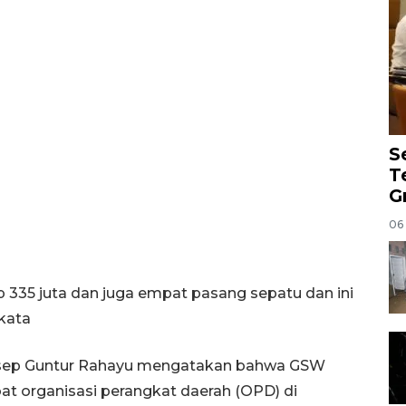
S
T
G
06
 335 juta dan juga empat pasang sepatu dan ini
 kata
Asep Guntur Rahayu mengatakan bahwa GSW
t organisasi perangkat daerah (OPD) di