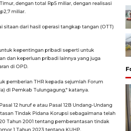
mur, dengan total Rp5 miliar, dengan realisasi
2,7 miliar.
ai sitaan dari hasil operasi tangkap tangan (OTT)
untuk kepentingan pribadi seperti untuk
n dan keperluan pribadi lainnya yang juga
ran di OPD.
F
tuk pemberian THR kepada sejumlah Forum
a) di Pemkab Tulungagung," katanya.
Pasal 12 huruf e atau Pasal 12B Undang-Undang
tasan Tindak Pidana Korupsi sebagaimana telah
0 Tahun 2001 tentang pemberantasan tindak
Penyelesaian pembentukan
 Nomor 1 Tahun 2023 tentang KUHP.
Kopdes Merah Putih di