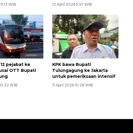
6 9:13 WIB
12 April 2026 5:47 WIB
12 pejabat ke
KPK bawa Bupati
usai OTT Bupati
Tulungagung ke Jakarta
ung
untuk pemeriksaan intensif
 10:32 WIB
11 April 2026 10:28 WIB