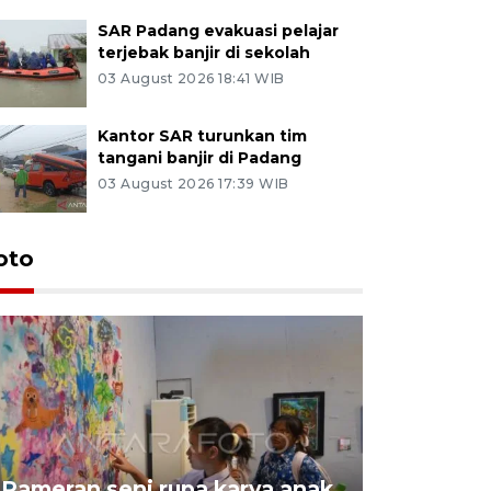
SAR Padang evakuasi pelajar
terjebak banjir di sekolah
03 August 2026 18:41 WIB
Kantor SAR turunkan tim
tangani banjir di Padang
03 August 2026 17:39 WIB
oto
Pameran seni rupa karya anak
Dampak b