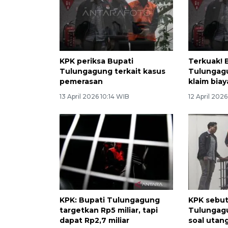
KPK periksa Bupati
Terkuak! 
Tulungagung terkait kasus
Tulungagu
pemerasan
klaim bia
13 April 2026 10:14 WIB
12 April 202
KPK: Bupati Tulungagung
KPK sebut
targetkan Rp5 miliar, tapi
Tulungag
dapat Rp2,7 miliar
soal utan