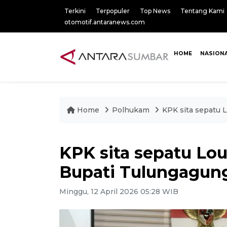
Terkini
Terpopuler
Top News
Tentang Kami
otomotif.antaranews.com
HOME
NASION
Home
Polhukam
KPK sita sepatu 
KPK sita sepatu Lo
Bupati Tulungagun
Minggu, 12 April 2026 05:28 WIB