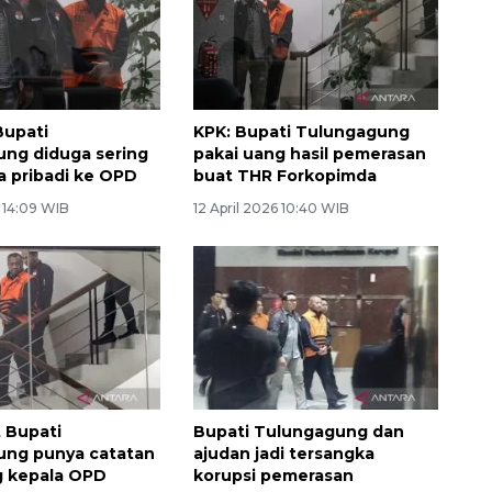
Bupati
KPK: Bupati Tulungagung
ng diduga sering
pakai uang hasil pemerasan
ya pribadi ke OPD
buat THR Forkopimda
6 14:09 WIB
12 April 2026 10:40 WIB
 Bupati
Bupati Tulungagung dan
ung punya catatan
ajudan jadi tersangka
g kepala OPD
korupsi pemerasan