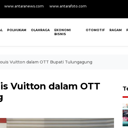
www.antaranews.com
www.antarafoto.com
AL
POLHUKAM
OLAHRAGA
EKONOMI
OTOMOTIF
RAGAM
BISNIS
Louis Vuitton dalam OTT Bupati Tulungagung
uis Vuitton dalam OTT
T
g