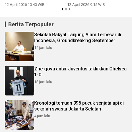
12 April 2026 10:40 WIB
12 April 2026 9:15 WIB
1
Berita Terpopuler
Sekolah Rakyat Tanjung Alam Terbesar di
Indonesia, Groundbreaking September
14 jam lalu
Zhergova antar Juventus taklukkan Chelsea
1-0
18 jam lalu
Kronologi temuan 995 pucuk senjata api di
sekolah swasta Jakarta Selatan
4 jam lalu