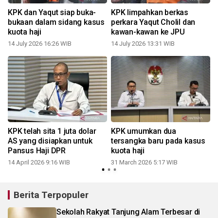
KPK dan Yaqut siap buka-
KPK limpahkan berkas
bukaan dalam sidang kasus
perkara Yaqut Cholil dan
kuota haji
kawan-kawan ke JPU
14 July 2026 16:26 WIB
14 July 2026 13:31 WIB
KPK telah sita 1 juta dolar
KPK umumkan dua
AS yang disiapkan untuk
tersangka baru pada kasus
Pansus Haji DPR
kuota haji
14 April 2026 9:16 WIB
31 March 2026 5:17 WIB
Berita Terpopuler
Sekolah Rakyat Tanjung Alam Terbesar di