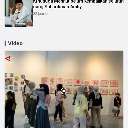
KPK duga Menhut belum kembalikan seluruh
uang Suhardiman Amby
22 jam lalu
Video