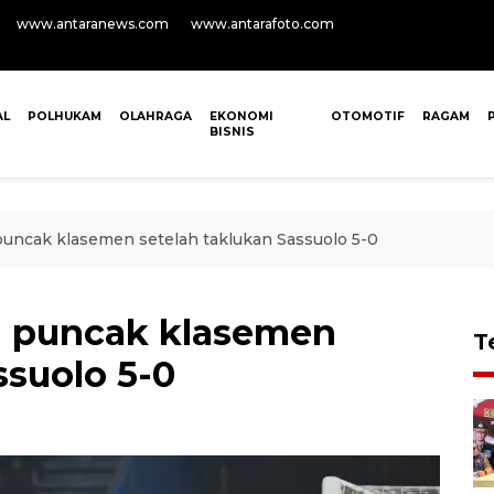
www.antaranews.com
www.antarafoto.com
AL
POLHUKAM
OLAHRAGA
EKONOMI
OTOMOTIF
RAGAM
BISNIS
 puncak klasemen setelah taklukan Sassuolo 5-0
di puncak klasemen
T
ssuolo 5-0