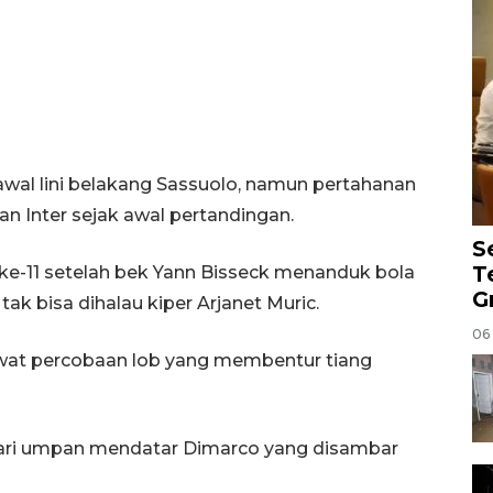
awal lini belakang Sassuolo, namun pertahanan
n Inter sejak awal pertandingan.
S
T
e-11 setelah bek Yann Bisseck menanduk bola
G
ak bisa dihalau kiper Arjanet Muric.
06
at percobaan lob yang membentur tiang
 dari umpan mendatar Dimarco yang disambar