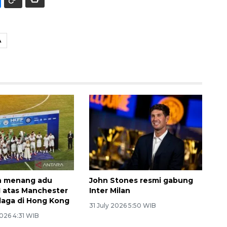
A
an menang adu
John Stones resmi gabung
-1 atas Manchester
Inter Milan
 laga di Hong Kong
31 July 2026 5:50 WIB
026 4:31 WIB