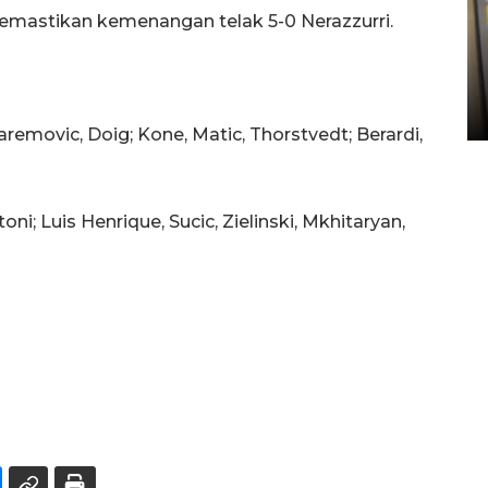
 memastikan kemenangan telak 5-0 Nerazzurri.
Penyelesaian pembentukan
Kopdes Merah Putih di
Sumbar
05 August 2026 10:33 WIB
aremovic, Doig; Kone, Matic, Thorstvedt; Berardi,
oni; Luis Henrique, Sucic, Zielinski, Mkhitaryan,