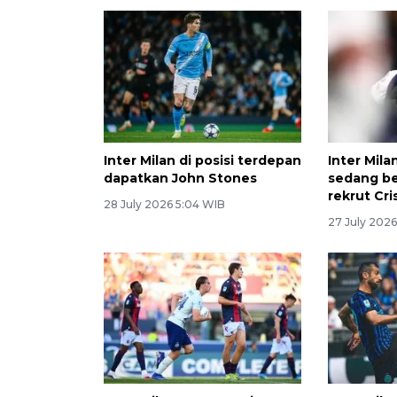
Inter Milan di posisi terdepan
Inter Mila
dapatkan John Stones
sedang b
rekrut Cr
28 July 2026 5:04 WIB
27 July 202