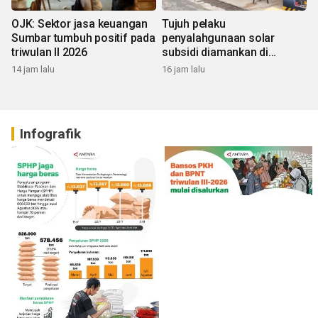
OJK: Sektor jasa keuangan
Tujuh pelaku
Sumbar tumbuh positif pada
penyalahgunaan solar
triwulan II 2026
subsidi diamankan di
Sumbar
14 jam lalu
16 jam lalu
Infografik