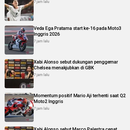
7 jam lalu
Veda Ega Pratama start ke-16 pada Moto3
Inggris 2026
7 jam lalu
Xabi Alonso sebut dukungan penggemar
Chelsea menakjubkan di GBK
7 jam lalu
Momentum positif Mario Aji terhenti saat Q2
Moto2 Inggris
7 jam lalu
Xabi Alonso sebut Marco Palestra cepat