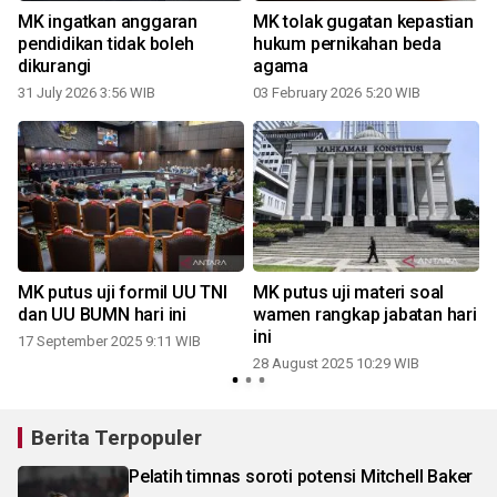
MK ingatkan anggaran
MK tolak gugatan kepastian
pendidikan tidak boleh
hukum pernikahan beda
dikurangi
agama
31 July 2026 3:56 WIB
03 February 2026 5:20 WIB
MK putus uji formil UU TNI
MK putus uji materi soal
dan UU BUMN hari ini
wamen rangkap jabatan hari
ini
17 September 2025 9:11 WIB
28 August 2025 10:29 WIB
Berita Terpopuler
Pelatih timnas soroti potensi Mitchell Baker