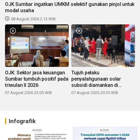
OJK Sumbar ingatkan UMKM selektif gunakan pinjol untuk
modal usaha
08 August 2026 2:13 WIB
OJK: Sektor jasa keuangan
Tujuh pelaku
Sumbar tumbuh positif pada
penyalahgunaan solar
triwulan II 2026
subsidi diamankan di
Sumbar
07 August 2026 23:05 WIB
07 August 2026 20:35 WIB
Infografik