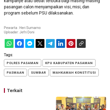
kampanye atau debat terbuka bagi masing-masing
pasangan calon menyampaikan visi, misi, dan
program sebelum PSU dilaksanakan.
Pewarta : Heri Sumarno
Uploader:
Jefri Doni
Tags:
POLRES PASAMAN
KPU KABUPATEN PASAMAN
PASMAAN
SUMBAR
MAHKAMAH KONSTITUSI
Terkait