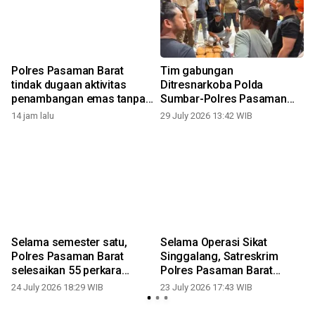
Polres Pasaman Barat
Tim gabungan
tindak dugaan aktivitas
Ditresnarkoba Polda
penambangan emas tanpa
Sumbar-Polres Pasaman
izin
Barat gagalkan peredaran
14 jam lalu
29 July 2026 13:42 WIB
2
puluhan paket ganja
Selama semester satu,
Selama Operasi Sikat
Polres Pasaman Barat
Singgalang, Satreskrim
selesaikan 55 perkara
Polres Pasaman Barat
melalui restorative justice
ungkap tujuh kasus tindak
24 July 2026 18:29 WIB
23 July 2026 17:43 WIB
pidana kejahatan selama 14
hari