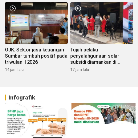
OJK: Sektor jasa keuangan
Tujuh pelaku
Sumbar tumbuh positif pada
penyalahgunaan solar
triwulan II 2026
subsidi diamankan di
Sumbar
14 jam lalu
17 jam lalu
Infografik