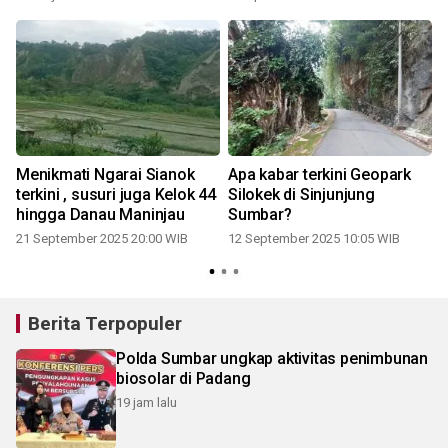
Menikmati Ngarai Sianok
Apa kabar terkini Geopark
terkini , susuri juga Kelok 44
Silokek di Sinjunjung
hingga Danau Maninjau
Sumbar?
21 September 2025 20:00 WIB
12 September 2025 10:05 WIB
Berita Terpopuler
Polda Sumbar ungkap aktivitas penimbunan
biosolar di Padang
19 jam lalu