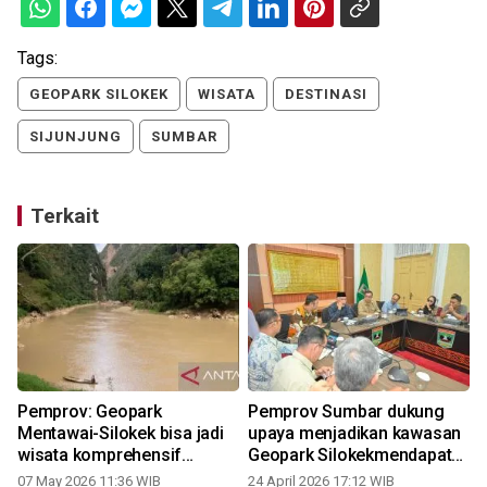
Tags:
GEOPARK SILOKEK
WISATA
DESTINASI
SIJUNJUNG
SUMBAR
Terkait
Pemprov: Geopark
Pemprov Sumbar dukung
Mentawai-Silokek bisa jadi
upaya menjadikan kawasan
wisata komprehensif
Geopark Silokekmendapat
Sumbar
pengakuan dunia
07 May 2026 11:36 WIB
24 April 2026 17:12 WIB