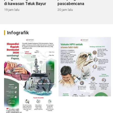
di kawasan Teluk Bayur
pascabencana
19 jam lalu
20 jam lalu
Infografik