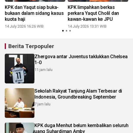
KPK dan Yaqut siap buka-
KPK limpahkan berkas
bukaan dalam sidang kasus
perkara Yaqut Cholil dan
kuota haji
kawan-kawan ke JPU
14 July 2026 16:26 WIB
14 July 2026 13:31 WIB
Berita Terpopuler
Zhergova antar Juventus taklukkan Chelsea
1-0
11 jam lalu
Sekolah Rakyat Tanjung Alam Terbesar di
Indonesia, Groundbreaking September
7 jam lalu
KPK duga Menhut belum kembalikan seluruh
uang Suhardiman Amby