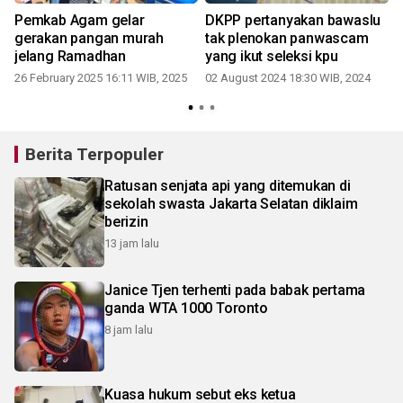
Pemkab Agam gelar
DKPP pertanyakan bawaslu
gerakan pangan murah
tak plenokan panwascam
jelang Ramadhan
yang ikut seleksi kpu
26 February 2025 16:11 WIB, 2025
02 August 2024 18:30 WIB, 2024
0
Berita Terpopuler
Ratusan senjata api yang ditemukan di
sekolah swasta Jakarta Selatan diklaim
berizin
13 jam lalu
Janice Tjen terhenti pada babak pertama
ganda WTA 1000 Toronto
8 jam lalu
Kuasa hukum sebut eks ketua