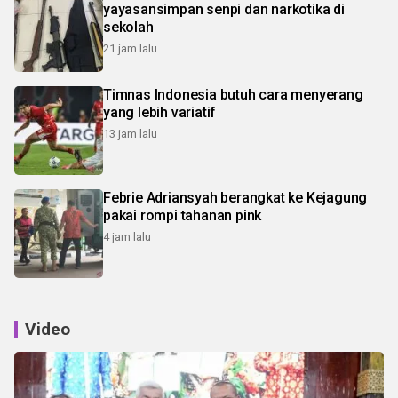
yayasansimpan senpi dan narkotika di
sekolah
21 jam lalu
Timnas Indonesia butuh cara menyerang
yang lebih variatif
13 jam lalu
Febrie Adriansyah berangkat ke Kejagung
pakai rompi tahanan pink
4 jam lalu
Video