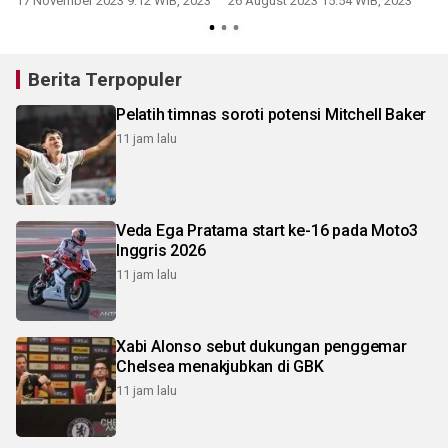
17 November 2023 9:12 WIB, 2023
26 August 2023 15:54 WIB, 2023
wisata
Berita Terpopuler
Pelatih timnas soroti potensi Mitchell Baker
11 jam lalu
Veda Ega Pratama start ke-16 pada Moto3
Inggris 2026
11 jam lalu
Xabi Alonso sebut dukungan penggemar
Chelsea menakjubkan di GBK
11 jam lalu