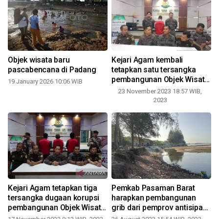
a
Objek wisata baru
Kejari Agam kembali
pascabencana di Padang
tetapkan satu tersangka
pembangunan Objek Wisata
19 January 2026 10:06 WIB
Sajuta Janjang
23 November 2023 18:57 WIB,
2023
Kejari Agam tetapkan tiga
Pemkab Pasaman Barat
tersangka dugaan korupsi
harapkan pembangunan
n
pembangunan Objek Wisata
grib dari pemprov antisipasi
1
Sajuta Janjang
meluasnya abrasi di objek