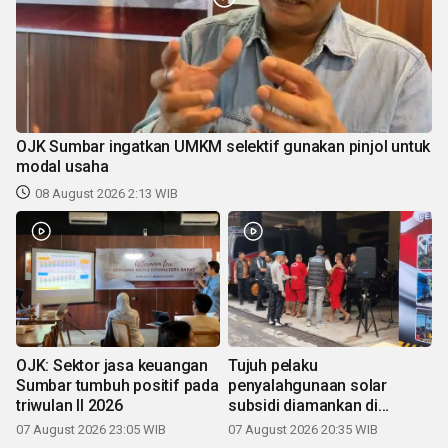
OJK Sumbar ingatkan UMKM selektif gunakan pinjol untuk
modal usaha
08 August 2026 2:13 WIB
OJK: Sektor jasa keuangan
Tujuh pelaku
Sumbar tumbuh positif pada
penyalahgunaan solar
triwulan II 2026
subsidi diamankan di
Sumbar
07 August 2026 23:05 WIB
07 August 2026 20:35 WIB