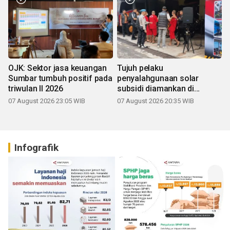
OJK: Sektor jasa keuangan
Tujuh pelaku
Sumbar tumbuh positif pada
penyalahgunaan solar
triwulan II 2026
subsidi diamankan di
Sumbar
07 August 2026 23:05 WIB
07 August 2026 20:35 WIB
Infografik