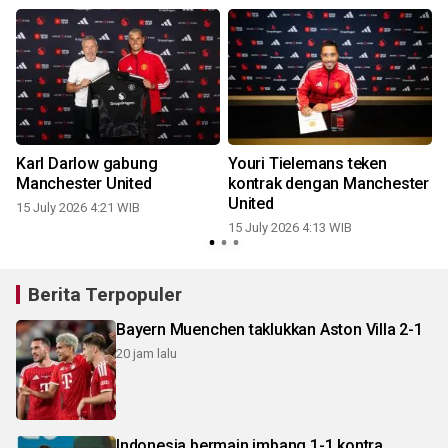
Karl Darlow gabung
Youri Tielemans teken
Manchester United
kontrak dengan Manchester
United
15 July 2026 4:21 WIB
15 July 2026 4:13 WIB
0
Berita Terpopuler
Bayern Muenchen taklukkan Aston Villa 2-1
20 jam lalu
Indonesia bermain imbang 1-1 kontra