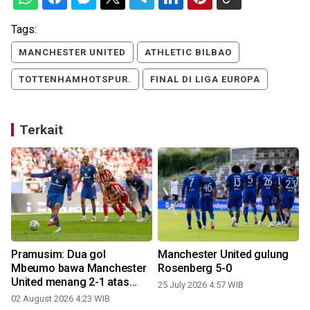
Tags:
MANCHESTER UNITED
ATHLETIC BILBAO
TOTTENHAMHOTSPUR.
FINAL DI LIGA EUROPA
Terkait
g
Pramusim: Dua gol
Manchester United gulung
Mbeumo bawa Manchester
Rosenberg 5-0
United menang 2-1 atas
25 July 2026 4:57 WIB
Atletico Madrid
02 August 2026 4:23 WIB
1